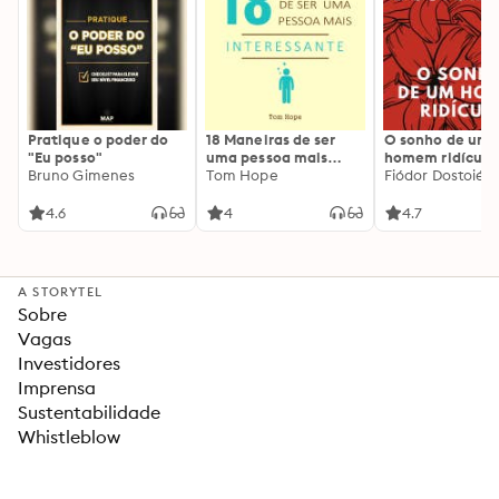
Pratique o poder do
18 Maneiras de ser
O sonho de um
"Eu posso"
uma pessoa mais
homem ridículo
Bruno Gimenes
interessante
Tom Hope
Fiódor Dostoiévs
4.6
4
4.7
A STORYTEL
Sobre
Vagas
Investidores
Imprensa
Sustentabilidade
Whistleblow