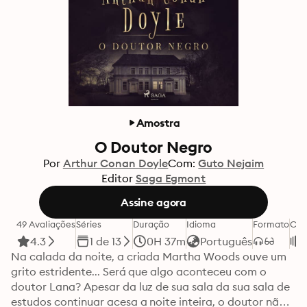
Amostra
O Doutor Negro
Por
Arthur Conan Doyle
Com:
Guto Nejaim
Editor
Saga Egmont
Assine agora
49 Avaliações
Séries
Duração
Idioma
Formato
Cat
4.3
1 de 13
0H 37m
Português
Na calada da noite, a criada Martha Woods ouve um 
grito estridente... Será que algo aconteceu com o 
doutor Lana? Apesar da luz de sua sala da sua sala de 
estudos continuar acesa a noite inteira, o doutor não 