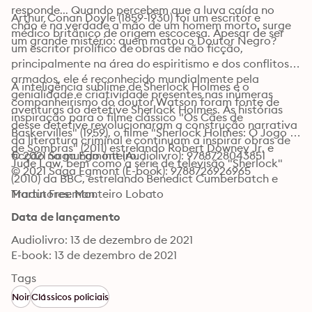
responde... Quando percebem que a luva caída no 
Arthur Conan Doyle (1859-1930) foi um escritor e 
chão é na verdade a mão de um homem morto, surge 
médico britânico de origem escocesa. Apesar de ser 
um grande mistério: quem matou o Doutor Negro?
um escritor prolífico de obras de não ficção, 
principalmente na área do espiritismo e dos conflitos 
armados, ele é reconhecido mundialmente pela 
A inteligência sublime de Sherlock Holmes e o 
genialidade e criatividade presentes nas inúmeras 
companheirismo do doutor Watson foram fonte de 
aventuras do detetive Sherlock Holmes. As histórias 
inspiração para o filme clássico "Os Cães de 
desse detetive revolucionaram a construção narrativa 
Baskervilles" (1959), o filme "Sherlock Holmes: O Jogo 
da literatura criminal e continuam a inspirar obras de 
de Sombras" (2011) estrelando Robert Downey Jr. e 
ficção no mundo inteiro.
© 2021 Saga Egmont (Audiolivro): 9788728043851
Jude Law, bem como a série de televisão "Sherlock" 
© 2021 Saga Egmont (E-book): 9788726926965
(2010) da BBC, estrelando Benedict Cumberbatch e 
Martin Freeman.
Tradutores: Monteiro Lobato
Data de lançamento
Audiolivro: 13 de dezembro de 2021
E-book: 13 de dezembro de 2021
Tags
Noir
Clássicos policiais