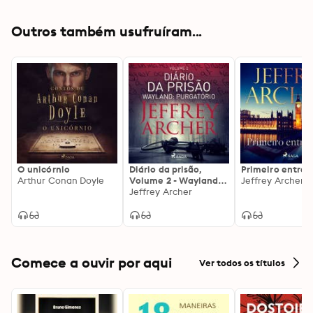
Outros também usufruíram...
O unicórnio
Diário da prisão,
Primeiro entre i
Arthur Conan Doyle
Volume 2 - Wayland:
Jeffrey Archer
Purgatório
Jeffrey Archer
Comece a ouvir por aqui
Ver todos os títulos