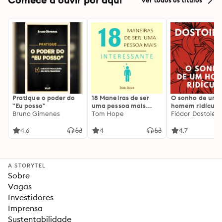
Pratique o poder do
18 Maneiras de ser
O sonho de um
"Eu posso"
uma pessoa mais
homem ridículo
Bruno Gimenes
interessante
Tom Hope
Fiódor Dostoiévs
4.6
4
4.7
A STORYTEL
Sobre
Vagas
Investidores
Imprensa
Sustentabilidade