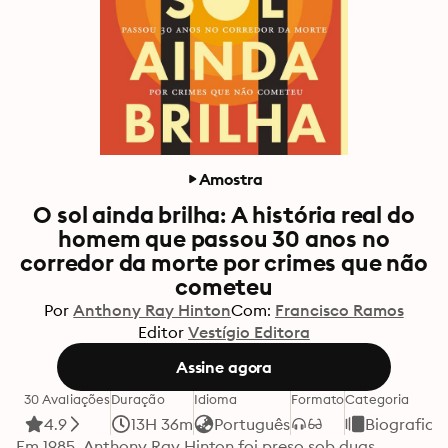
Amostra
O sol ainda brilha: A história real do
homem que passou 30 anos no
corredor da morte por crimes que não
cometeu
Por
Anthony Ray Hinton
Com:
Francisco Ramos
Editor
Vestígio Editora
Assine agora
30 Avaliações
Duração
Idioma
Formato
Categoria
4.9
13H 36m
Português
Biografias
Em 1985, Anthony Ray Hinton foi preso sob duas 