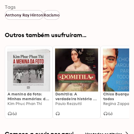
Tags
Anthony Ray Hinton
Racismo
Outros também usufruíram...
A menina da foto:
Domitila: A
Chico Buarque 
Minhas memórias: do
verdadeira história da
todos
horror da guerra ao
Kim Phuc Phan Thi
marquesa de Santos:
Paulo Rezzutti
Regina Zappa
caminho da paz
A verdadeira história
da marquesa de
Santos
Comece a ouvir por aqui
Ver todos os títulos