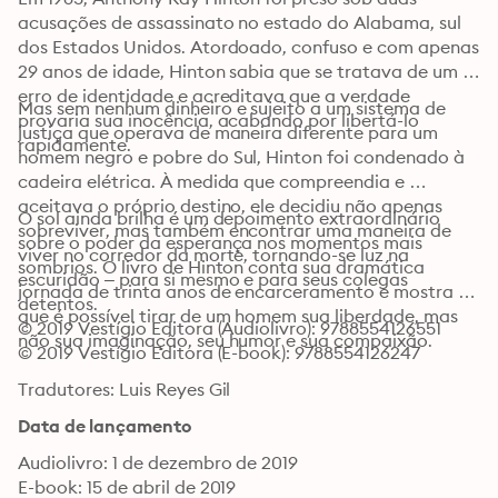
acusações de assassinato no estado do Alabama, sul 
dos Estados Unidos. Atordoado, confuso e com apenas 
29 anos de idade, Hinton sabia que se tratava de um 
erro de identidade e acreditava que a verdade 
Mas sem nenhum dinheiro e sujeito a um sistema de 
provaria sua inocência, acabando por libertá-lo 
justiça que operava de maneira diferente para um 
rapidamente.
homem negro e pobre do Sul, Hinton foi condenado à 
cadeira elétrica. À medida que compreendia e 
aceitava o próprio destino, ele decidiu não apenas 
O sol ainda brilha é um depoimento extraordinário 
sobreviver, mas também encontrar uma maneira de 
sobre o poder da esperança nos momentos mais 
viver no corredor da morte, tornando-se luz na 
sombrios. O livro de Hinton conta sua dramática 
escuridão – para si mesmo e para seus colegas 
jornada de trinta anos de encarceramento e mostra 
detentos.
que é possível tirar de um homem sua liberdade, mas 
© 2019 Vestígio Editora (Audiolivro): 9788554126551
não sua imaginação, seu humor e sua compaixão.
© 2019 Vestígio Editora (E-book): 9788554126247
Tradutores: Luis Reyes Gil
Data de lançamento
Audiolivro: 1 de dezembro de 2019
E-book: 15 de abril de 2019