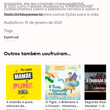
transmite, em seu contexto transcendental, 
© 2021 Livro Falante (Audiolivro): 9788560125487
conhecimentos sobre a existência terrena e sobre a 
realidade humana, dentre outras lições para a vida.
Data de lançamento
Audiolivro: 15 de janeiro de 2021
Tags
Espiritual
Outros também usufruíram...
A mamãe é punk:
O Tigre, o Brâmane e
Segunda Guerr
crônicas da
o Chacal - Histórias
Mundial: 1. O
adolescência
Ana Cardoso
para Crianças:
NarraKids, Mariana Ianelli
Caminho para a
Liam Dale