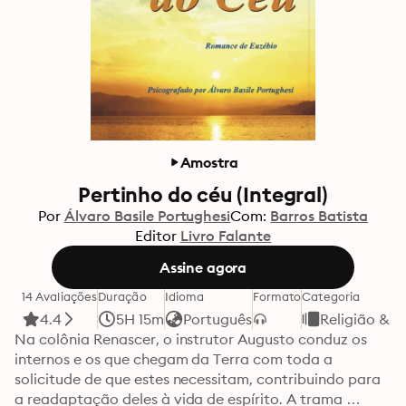
Amostra
Pertinho do céu (Integral)
Por
Álvaro Basile Portughesi
Com:
Barros Batista
Editor
Livro Falante
Assine agora
14 Avaliações
Duração
Idioma
Formato
Categoria
4.4
5H 15m
Português
Religião & E
Na colônia Renascer, o instrutor Augusto conduz os 
internos e os que chegam da Terra com toda a 
solicitude de que estes necessitam, contribuindo para 
a readaptação deles à vida de espírito. A trama 