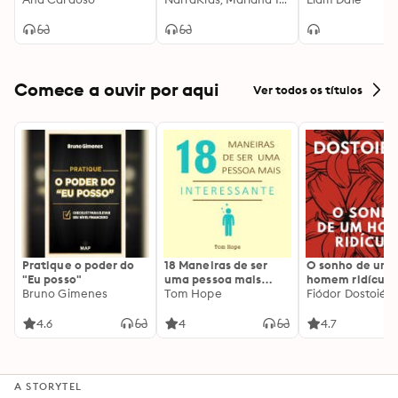
Planeta História -
Guerra: Setemb
Volume 1
Dezembro de 19
Comece a ouvir por aqui
Ver todos os títulos
Pratique o poder do
18 Maneiras de ser
O sonho de um
"Eu posso"
uma pessoa mais
homem ridículo
Bruno Gimenes
interessante
Tom Hope
Fiódor Dostoiévs
4.6
4
4.7
A STORYTEL