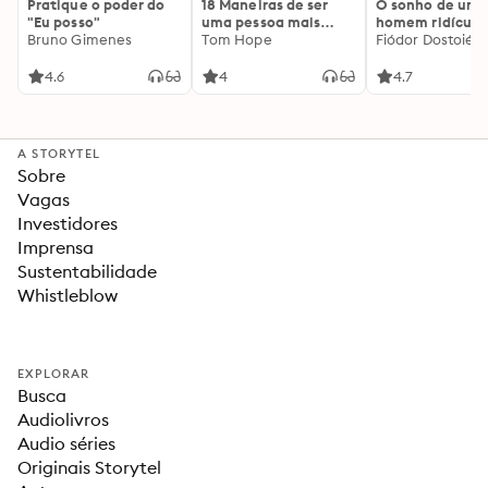
Pratique o poder do
18 Maneiras de ser
O sonho de um
"Eu posso"
uma pessoa mais
homem ridículo
Bruno Gimenes
interessante
Tom Hope
Fiódor Dostoiévs
4.6
4
4.7
A STORYTEL
Sobre
Vagas
Investidores
Imprensa
Sustentabilidade
Whistleblow
EXPLORAR
Busca
Audiolivros
Audio séries
Originais Storytel