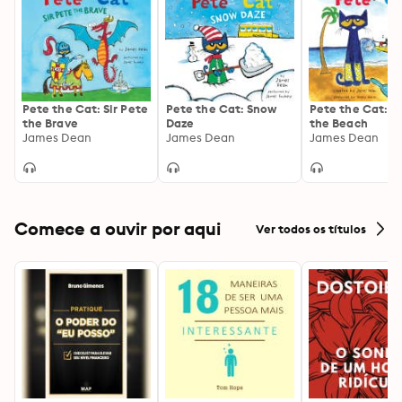
Pete the Cat: Sir Pete
Pete the Cat: Snow
Pete the Cat: P
the Brave
Daze
the Beach
James Dean
James Dean
James Dean
Comece a ouvir por aqui
Ver todos os títulos