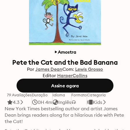
Amostra
Pete the Cat and the Bad Banana
Por
James Dean
Com:
Lewis Grosso
Editor
HarperCollins
Assine agora
79 Avaliações
Duração
Idioma
Formato
Categoria
4.3
0H 4m
Inglês
Kids
New York Times bestselling author and artist James 
Dean brings readers along for a hilarious ride with Pete 
the Cat!