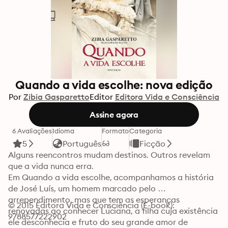
Quando a vida escolhe: nova edição
Por
Zibia Gasparetto
Editor
Editora Vida e Consciência
Assine agora
6 Avaliações
Idioma
Formato
Categoria
5
Português
Ficção
Alguns reencontros mudam destinos. Outros revelam 
que a vida nunca erra.

Em Quando a vida escolhe, acompanhamos a história 
de José Luís, um homem marcado pelo 
arrependimento, mas que tem as esperanças 
© 2015 Editora Vida e Consciência (E-book): 
renovadas ao conhecer Luciana, a filha cuja existência 
9788577222902
ele desconhecia e fruto do seu grande amor de 