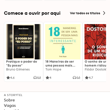
Comece a ouvir por aqui
Ver todos os títulos
Pratique o poder do
18 Maneiras de ser
O sonho de um
"Eu posso"
uma pessoa mais
homem ridículo
Bruno Gimenes
interessante
Tom Hope
Fiódor Dostoiévs
4.6
4
4.7
A STORYTEL
Sobre
Vagas