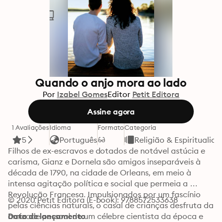
Quando o anjo mora ao lado
Por
Izabel Gomes
Editor
Petit Editora
Assine agora
1 Avaliações
Idioma
Formato
Categoria
5
Português
Religião & Espiritualid
Filhos de ex-escravos e dotados de notável astúcia e 
carisma, Gianz e Dornela são amigos inseparáveis à 
década de 1790, na cidade de Orleans, em meio à 
intensa agitação política e social que permeia a 
Revolução Francesa. Impulsionados por um fascínio 
© 2020 Petit Editora (E-book): 9788572533638
pelas ciências naturais, o casal de crianças desfruta da 
amizade pessoal de um célebre cientista da época e 
Data de lançamento