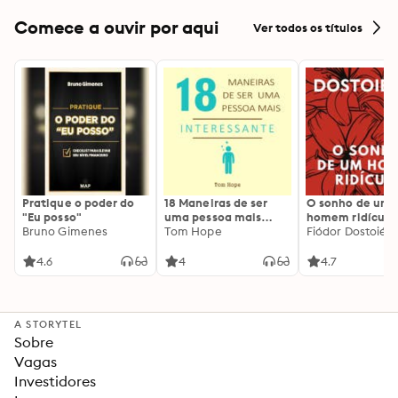
Comece a ouvir por aqui
Ver todos os títulos
Pratique o poder do
18 Maneiras de ser
O sonho de um
"Eu posso"
uma pessoa mais
homem ridículo
Bruno Gimenes
interessante
Tom Hope
Fiódor Dostoiévs
4.6
4
4.7
A STORYTEL
Sobre
Vagas
Investidores