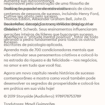
Aumente sua autoconfiança.
responsável pela construção de uma filosofia de 
realização pessoal onde entrevistou mais de cinco 
Domine seus poderes mentais ocultos.
centenas de pessoas de sucesso, incluindo Henry Ford, 
Cultive seu gosto pelo sucesso.
Thomas Edison, Alexander Graham Bell, John D. 
Rockefeller, George Eastman, William Wrigley Jr. e 
Desenvolva estratégias comprovadas para ganhar 
Charles M. Schwab. Seus ensinamentos influenciaram 
dinheiro.
gerações inteiras de líderes que buscavam sucesso, 
Aperfeiçoe a "atitude mental positiva", fator de todo 
gerando a pedra fundamental para todos os outros 
sucesso.
escritores de psicologia aplicada.
Aprenda mais de 700 condicionadores mentais que 
vão estimular seus pensamentos criativos e colocá-lo 
na estrada da riqueza e da felicidade – nos negócios, 
no amor e em tudo que você faz.
Agora um novo capítulo revela histórias de sucesso 
contemporâneo e mostra como você também pode 
desenvolver os segredos da prosperidade e colocá-los 
em prática em sua vida hoje!
© 2019 Storyside (Audiolivro): 9789178753789
Tradutores: Mayã Guimarães