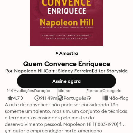
Amostra
Quem Convence Enriquece
Por
Napoleon Hill
Com:
Sidney Ferreira
Editor
Storyside
Assine agora
146 Avaliações
Duração
Idioma
Formato
Categoria
4.7
9H 49m
Português
Não-ficçã
A arte de convencer não pode ser considerada tão 
somente um talento, mas sim, um conjunto de técnicas 
e ferramentas ensinadas pelo mestre do 
desenvolvimento pessoal. Napoleon Hill (1883-1970) foi 
um autor e empreendedor norte-americano 