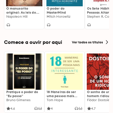
O manuscrito
O poder do
Os Sete Hábitos
original: As leis do
MasterMind
Pessoas Altame
triunfo e do sucesso
Napoleon Hill
Mitch Horowitz
Eficazes
Stephen R. Cov
de Napoleon Hill
Comece a ouvir por aqui
Ver todos os títulos
Pratique o poder do
18 Maneiras de ser
O sonho de um
"Eu posso"
uma pessoa mais
homem ridículo
Bruno Gimenes
interessante
Tom Hope
Fiódor Dostoiévs
4.6
4
4.7