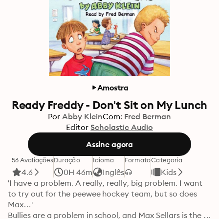
Amostra
Ready Freddy - Don't Sit on My Lunch
Por
Abby Klein
Com:
Fred Berman
Editor
Scholastic Audio
Assine agora
56 Avaliações
Duração
Idioma
Formato
Categoria
4.6
0H 46m
Inglês
Kids
'I have a problem. A really, really, big problem. I want 
to try out for the peewee hockey team, but so does 
Max…'

Bullies are a problem in school, and Max Sellars is the 