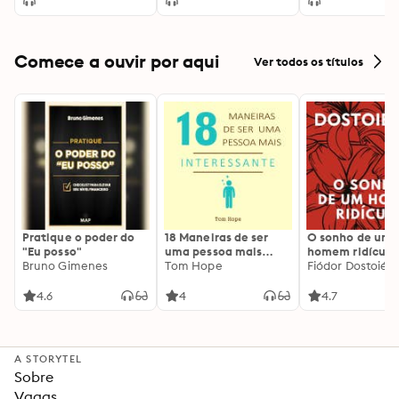
Comece a ouvir por aqui
Ver todos os títulos
Pratique o poder do
18 Maneiras de ser
O sonho de um
"Eu posso"
uma pessoa mais
homem ridículo
Bruno Gimenes
interessante
Tom Hope
Fiódor Dostoiévs
4.6
4
4.7
A STORYTEL
Sobre
Vagas