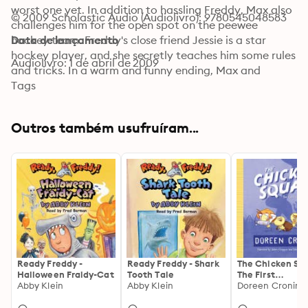
worst one yet. In addition to hassling Freddy, Max also 
© 2009 Scholastic Audio (Audiolivro): 9780545048583
challenges him for the open spot on the peewee 
hockey team. Freddy's close friend Jessie is a star 
Data de lançamento
hockey player, and she secretly teaches him some rules 
Audiolivro: 1 de abril de 2009
and tricks. In a warm and funny ending, Max and 
Freddy make peace with one another, and-in a 
Tags
surprising twist-end up becoming teammates.
Outros também usufruíram...
Ready Freddy -
Ready Freddy - Shark
The Chicken Sq
Halloween Fraidy-Cat
Tooth Tale
The First
Abby Klein
Abby Klein
Misadventure
Doreen Cronin