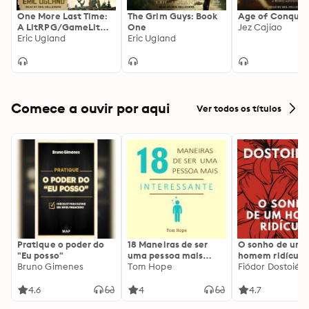
One More Last Time:
The Grim Guys: Book
Age of Conques
A LitRPG/GameLit
One
Jez Cajiao
Novel
Eric Ugland
Eric Ugland
Comece a ouvir por aqui
Ver todos os títulos
Pratique o poder do
18 Maneiras de ser
O sonho de um
"Eu posso"
uma pessoa mais
homem ridículo
Bruno Gimenes
interessante
Tom Hope
Fiódor Dostoiévs
4.6
4
4.7