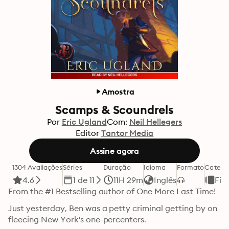
Amostra
Scamps & Scoundrels
Por
Eric Ugland
Com:
Neil Hellegers
Editor
Tantor Media
Assine agora
1304 Avaliações
Séries
Duração
Idioma
Formato
Catego
4.6
1 de 11
11H 29m
Inglês
Fic
From the #1 Bestselling author of One More Last Time!
Just yesterday, Ben was a petty criminal getting by on 
fleecing New York's one-percenters.