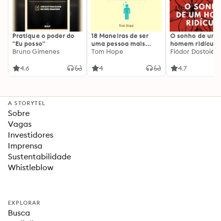
Pratique o poder do
18 Maneiras de ser
O sonho de um
"Eu posso"
uma pessoa mais
homem ridículo
Bruno Gimenes
interessante
Tom Hope
Fiódor Dostoiévs
4.6
4
4.7
A STORYTEL
Sobre
Vagas
Investidores
Imprensa
Sustentabilidade
Whistleblow
EXPLORAR
Busca