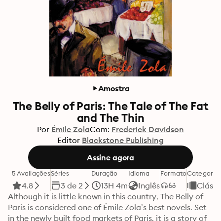
Amostra
The Belly of Paris: The Tale of The Fat
and The Thin
Por
Émile Zola
Com:
Frederick Davidson
Editor
Blackstone Publishing
Assine agora
5 Avaliações
Séries
Duração
Idioma
Formato
Categoria
4.8
3 de 2
13H 4m
Inglês
Clássi
Although it is little known in this country, The Belly of 
Paris is considered one of Émile Zola’s best novels. Set 
in the newly built food markets of Paris, it is a story of 