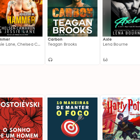
mmer
Carbon
Axle
Jessie Lane, Chelsea Camaron
Teagan Brooks
Lena Bourne