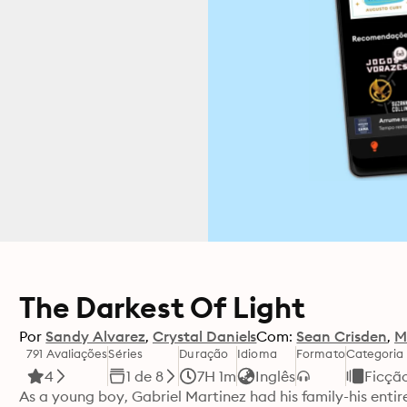
The Darkest Of Light
Por
Sandy Alvarez
Crystal Daniels
Com:
Sean Crisden
M
791 Avaliações
Séries
Duração
Idioma
Formato
Categoria
4
1 de 8
7H 1m
Inglês
Ficçã
As a young boy, Gabriel Martinez had his family-his entir