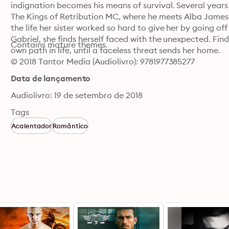
indignation becomes his means of survival. Several years l
The Kings of Retribution MC, where he meets Alba Jameso
the life her sister worked so hard to give her by going off 
Gabriel, she finds herself faced with the unexpected. Fin
Contains mature themes.
own path in life, until a faceless threat sends her home.
© 2018 Tantor Media (Audiolivro): 9781977385277
Data de lançamento
Audiolivro: 19 de setembro de 2018
Tags
Acalentador
Romântico