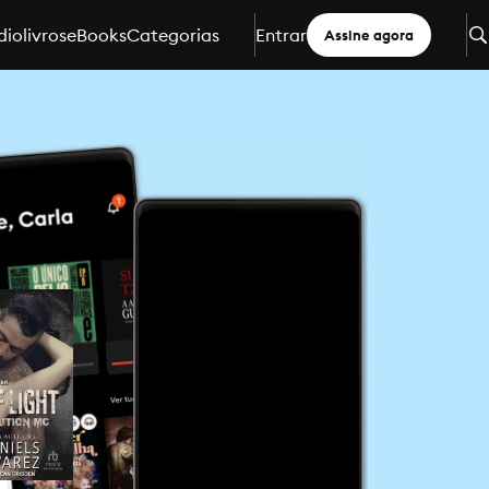
iolivros
eBooks
Categorias
Entrar
Assine agora