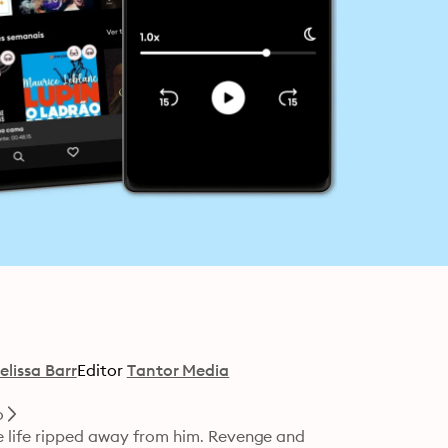
elissa Barr
Editor
Tantor Media
o
e life ripped away from him. Revenge and 