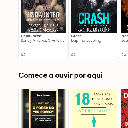
Undaunted
Crash
Ha
Sandy Alvarez, Crystal Daniels
Daphne Loveling
Comece a ouvir por aqui