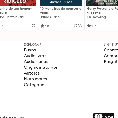
sonho de um homem
10 Maneiras de manter o
Harry Potter e a P
ículo
foco
Filosofal
dor Dostoiévski
James Fries
J.K. Rowling
.7
3.8
4.9
EXPLORAR
LINKS Ú
Busca
Contat
Audiolivros
Compra
Audio séries
Resgat
Originais Storytel
Autores
Narradores
Categorias
ca de cookies