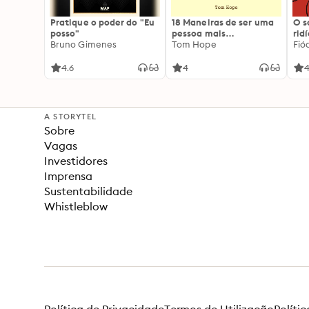
Pratique o poder do "Eu
18 Maneiras de ser uma
O 
posso"
pessoa mais
rid
Bruno Gimenes
interessante
Tom Hope
Fió
4.6
4
4
A STORYTEL
Sobre
Vagas
Investidores
Imprensa
Sustentabilidade
Whistleblow
Política de Privacidade
Termos de Utilização
Políti