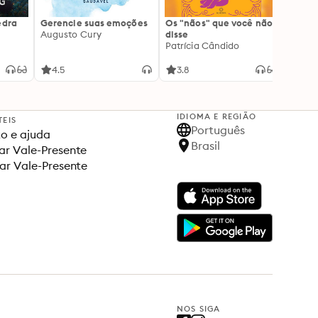
edra
Gerencie suas emoções
Os "nãos" que você não
A gen
Augusto Cury
disse
acert
Patrícia Cândido
Ana S
4.5
3.8
4.5
IDIOMA E REGIÃO
TEIS
Português
o e ajuda
Brasil
r Vale-Presente
ar Vale-Presente
NOS SIGA