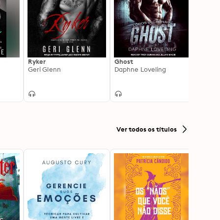
Ryker
Ghost
Boom
Geri Glenn
Daphne Loveling
Lani 
Ver todos os títulos