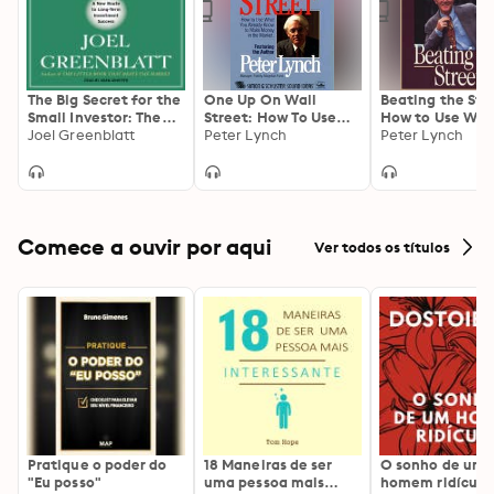
The Big Secret for the
One Up On Wall
Beating the Str
Small Investor: The
Street: How To Use
How to Use Wha
Shortest Route to
Joel Greenblatt
What You Already
Peter Lynch
Already Know t
Peter Lynch
Long-Term
Know To Make Money
Make Money in 
Investment Success
In The Market
Market
Comece a ouvir por aqui
Ver todos os títulos
Pratique o poder do
18 Maneiras de ser
O sonho de um
"Eu posso"
uma pessoa mais
homem ridículo