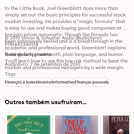
In The Little Book, Joel Greenblatt does more than 
simply set out the basic principles for successful stock 
market investing. He provides a "magic formula" that 
is easy to use and makes buying good companies at 
bargain prices automatic. Though the formula has 
© 2010 Simon & Schuster Audio (Audiolivro): 
been extensively tested and is a breakthrough in the 
9781442340138
academic and professional world, Greenblatt explains 
it using sixth grade math, plain language, and humor. 
Data de lançamento
You'll learn how to use this low risk method to beat the 
Audiolivro: 7 de setembro de 2010
market and professional managers by a wide margin. 
You'll also learn how to view the stock market, why 
Tags
success eludes almost all individual and professional 
Finanças e investimento
Informativo
Finanças pessoais
investors, and why the formula will continue to work 
even after everyone "knows" it.
Outros também usufruíram...