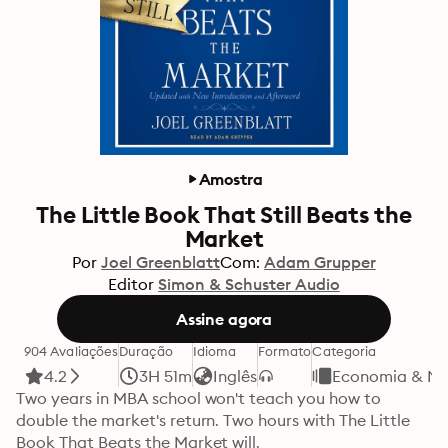
Amostra
The Little Book That Still Beats the
Market
Por
Joel Greenblatt
Com:
Adam Grupper
Editor
Simon & Schuster Audio
Assine agora
904 Avaliações
Duração
Idioma
Formato
Categoria
4.2
3H 51m
Inglês
Economia & Ne
Two years in MBA school won't teach you how to 
double the market's return. Two hours with The Little 
Book That Beats the Market will.