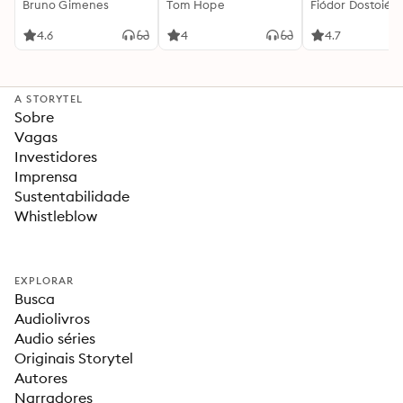
Bruno Gimenes
interessante
Tom Hope
Fiódor Dostoiévs
4.6
4
4.7
A STORYTEL
Sobre
Vagas
Investidores
Imprensa
Sustentabilidade
Whistleblow
EXPLORAR
Busca
Audiolivros
Audio séries
Originais Storytel
Autores
Narradores