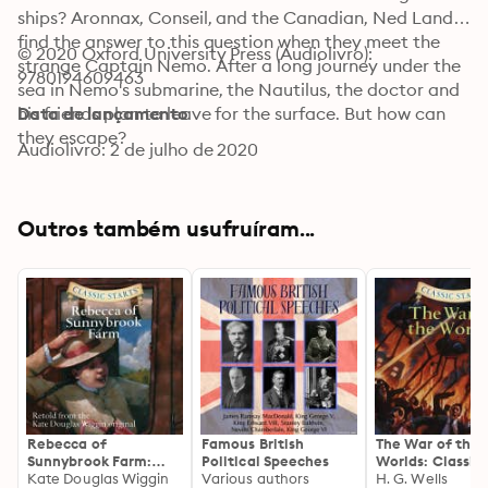
ships? Aronnax, Conseil, and the Canadian, Ned Land, 
find the answer to this question when they meet the 
© 2020 Oxford University Press (Audiolivro): 
strange Captain Nemo. After a long journey under the 
9780194609463
sea in Nemo's submarine, the Nautilus, the doctor and 
his friends plan to leave for the surface. But how can 
Data de lançamento
they escape?
Audiolivro: 2 de julho de 2020
Outros também usufruíram...
Rebecca of
Famous British
The War of the
Sunnybrook Farm:
Political Speeches
Worlds: Classic
Classic Starts®
Kate Douglas Wiggin
Various authors
Starts®
H. G. Wells