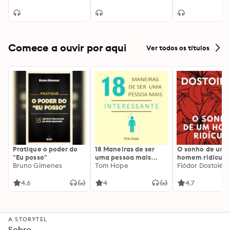
Comece a ouvir por aqui
Ver todos os títulos
Pratique o poder do
18 Maneiras de ser
O sonho de um
"Eu posso"
uma pessoa mais
homem ridículo
Bruno Gimenes
interessante
Tom Hope
Fiódor Dostoiévs
4.6
4
4.7
A STORYTEL
Sobre