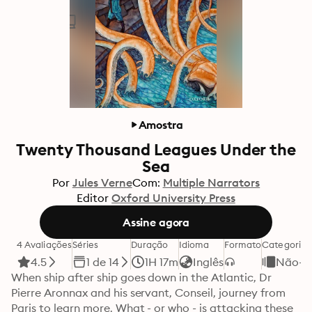
Amostra
Twenty Thousand Leagues Under the
Sea
Por
Jules Verne
Com:
Multiple Narrators
Editor
Oxford University Press
Assine agora
4 Avaliações
Séries
Duração
Idioma
Formato
Categoria
4.5
1 de 14
1H 17m
Inglês
Não-f
When ship after ship goes down in the Atlantic, Dr 
Pierre Aronnax and his servant, Conseil, journey from 
Paris to learn more. What - or who - is attacking these 