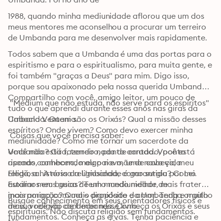
1988, quando minha mediunidade aflorou que um dos 
meus mentores me aconselhou a procurar um terreiro 
de Umbanda para me desenvolver mais rapidamente.
Todos sabem que a Umbanda é uma das portas para o 
espiritismo e para o espiritualismo, para muita gente, e 
foi também "graças a Deus" para mim. Digo isso, 
porque sou apaixonado pela nossa querida Umbanda. 
Compartilho com você, amigo leitor, um pouco de 
 "Médium que não estuda, não serve para os espíritos"
tudo o que aprendi durante esses anos nas giras da 
Umbanda. Quem são os Orixás? Qual a missão desses 
Caboclo Ventania.
espíritos? Onde vivem? Como devo exercer minha 
 Coisas que você precisa saber:
mediunidade? Como me tornar um sacerdote da 
Umbanda? Gira, terreiro, ponto cantado, ponto 
Você não está fazendo nada de errado. Você está 
riscado, cambono, meu pai e mãe de cabeça, meu 
apenas conhecendo algo novo, uma nova vida 
Eledá, a história da Umbanda, como surgiu? Como 
religiosa. A nossa religiosidade é garantida por Lei. 
auxiliar meus guias? Tenho mediunidade de 
Estamos em busca de um mundo melhor, mais fraterno, 
incorporação? Qual o propósito da Umbanda e muito 
mais amigo com mais dignidade e amor. Tenha orgulho 
Busque conhecimento em seus orientadores físicos e 
mais, você vai conhecer nesse livro.
de sua religião de Umbanda. Conheça os Orixás e seus 
espirituais. Não discuta religião sem fundamentos. 
fundamentos. Conheça as ervas. Tenha paciência e 