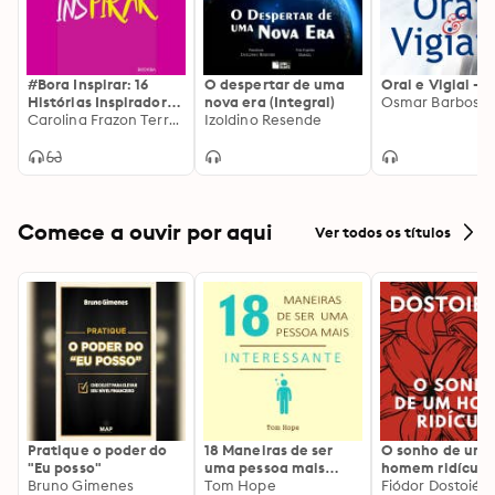
#Bora Inspirar: 16
O despertar de uma
Orai e Vigiai - 
Histórias Inspiradoras
nova era (Integral)
Osmar Barbosa
de
Carolina Frazon Terra, Elisa Rosenthal, Carla Catap Strauss, Carolina Caliman, Claudia Colaferro, Cristina Bordignon Salamoni, Denise Zaclis Antão, Diana Gabanyi, Dilma Souza Campos, Emilia Chagas, Fernanda Melnik Zekcer, Flávia De Picciotto Terpins, Juliana Cambur Berger, Lívia Zillo, Nara Duarte Pinski, Renata de L. B. Benaderet, Sabrina Nudeliman Wagon
Izoldino Resende
Empreendedorismo
Feminino
Comece a ouvir por aqui
Ver todos os títulos
Pratique o poder do
18 Maneiras de ser
O sonho de um
"Eu posso"
uma pessoa mais
homem ridículo
Bruno Gimenes
interessante
Tom Hope
Fiódor Dostoiévs