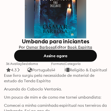
Umbanda para iniciantes
Por
Osmar Barbosa
Editor
Book Espírita
Assine agora
36 Avaliações
Idioma
Formato
Categoria
4.3
Português
Religião & Espirituali
Esse livro surgiu pela necessidade de material de 
estudo da Tenda Espírita
Aruanda do Caboclo Ventania.
Um pouco de mim e de como me tornei umbandista:
Comecei a minha caminhada espiritual nos terreiros da 
Umbanda. Foi no ano de