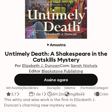
Amostra
Untimely Death: A Shakespeare in the
Catskills Mystery
Por
Elizabeth J. Duncan
Com:
Sarah Nichols
Editor
Blackstone Publishing
Assine agora
164 Avaliações
Séries
Duração
Idioma
Formato
Categoria
3.7
1 de 1
6H 2m
Inglês
Crime
This witty and wise work is the first in Elizabeth J. 
Duncan’s charming new mystery series.