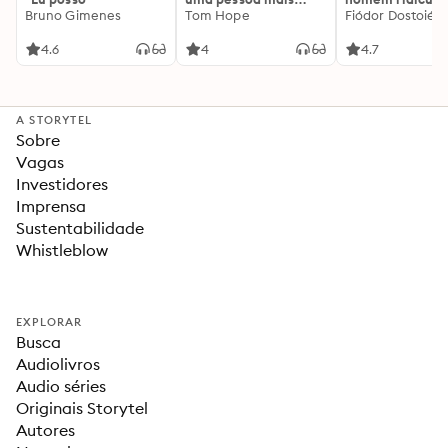
Bruno Gimenes
interessante
Tom Hope
Fiódor Dostoiévs
4.6
4
4.7
A STORYTEL
Sobre
Vagas
Investidores
Imprensa
Sustentabilidade
Whistleblow
EXPLORAR
Busca
Audiolivros
Audio séries
Originais Storytel
Autores