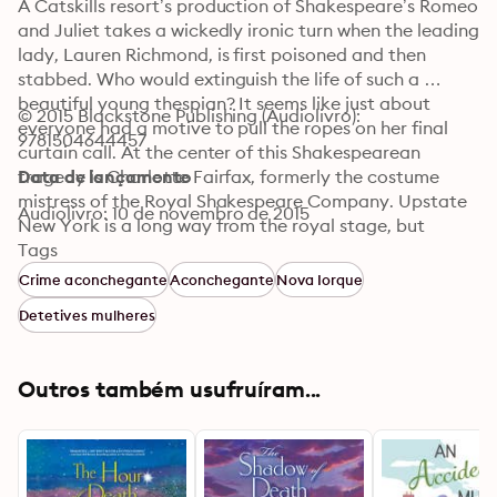
A Catskills resort’s production of Shakespeare’s Romeo 
and Juliet takes a wickedly ironic turn when the leading 
lady, Lauren Richmond, is first poisoned and then 
stabbed. Who would extinguish the life of such a 
beautiful young thespian? It seems like just about 
© 2015 Blackstone Publishing (Audiolivro): 
everyone had a motive to pull the ropes on her final 
9781504644457
curtain call. At the center of this Shakespearean 
tragedy is Charlotte Fairfax, formerly the costume 
Data de lançamento
mistress of the Royal Shakespeare Company. Upstate 
Audiolivro: 10 de novembro de 2015
New York is a long way from the royal stage, but 
Charlotte is always the queen of her domain. As this 
Tags
small production’s costume designer, she has stitched 
Crime aconchegante
Aconchegante
Nova Iorque
her way into everyone’s lives, learning more than 
Detetives mulheres
anyone could possibly imagine about the rise and fall 
of Lauren Richmond.
Outros também usufruíram...