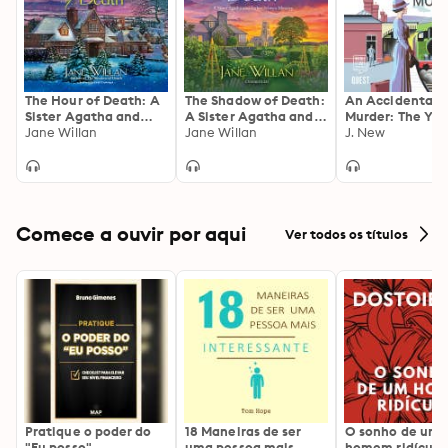
The Hour of Death: A
The Shadow of Death:
An Accidental
Sister Agatha and
A Sister Agatha and
Murder: The Yel
Father Selwyn
Jane Willan
Father Selwyn
Jane Willan
Cottage Vintag
J. New
Mystery
Mystery
Mysteries Book 
Comece a ouvir por aqui
Ver todos os títulos
Pratique o poder do
18 Maneiras de ser
O sonho de um
"Eu posso"
uma pessoa mais
homem ridículo