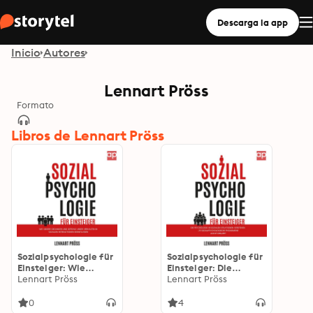
Descarga la app
Inicio
Autores
Lennart Pröss
Formato
Libros de Lennart Pröss
Sozialpsychologie für
Sozialpsychologie für
Einsteiger: Wie
Einsteiger: Die
unsere Gedanken und
Lennart Pröss
Psychologie in
Lennart Pröss
Gefühle unser
sozialen Situationen
Verhalten in sozialen
verstehen - 25
0
4
Interaktionen
sozialpsychologische