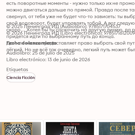
есть поворотные моменты - нужно только их не промор
можно двигаться дальше по прямой. Правда после так
свернул, от тебя уже не будет что-то зависеть: ты выб
свой водоворот, будет управлять тобой. А вот следу
© 2025 Ленинград ИД (Audiolibro): 9785171704537
скоро… Хотел бы ты соскочить на другую линию, да р
© 2026 Ленинград ИД (Libro electrónico): 978517161200
придется идти по выбранному путь до конца.

Даниле жизнь предоставляет право выбрать свой путь
Fecha de lanzamiento
лёгкий. Но не всё так очевидно, легкий путь может б
Audiolibro: 25 de julio de 2025
Libro electrónico: 13 de junio de 2026
Etiquetas
Ciencia Ficción