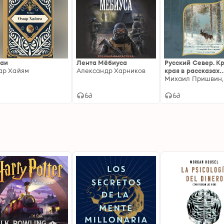
баи
Лента Мёбиуса
Русский Север. К
ар Хайям
Александр Харников
края в рассказах
писателей