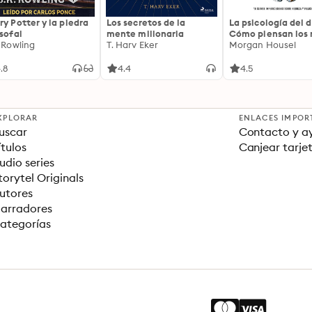
ry Potter y la piedra
Los secretos de la
La psicología del d
osofal
mente millonaria
Cómo piensan los r
. Rowling
T. Harv Eker
18 claves imperec
Morgan Housel
sobre riqueza y fe
.8
4.4
4.5
XPLORAR
ENLACES IMPOR
uscar
Contacto y a
ítulos
Canjear tarje
udio series
torytel Originals
utores
arradores
ategorías