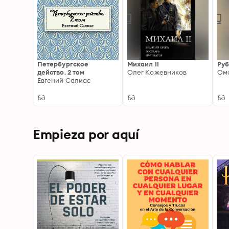
Петербургское
Михаил II
Ру
действо. 2 том
Олег Кожевников
Ом
Евгений Салиас
Empieza por aquí