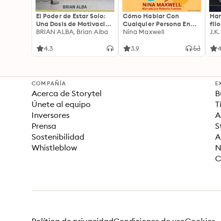
El Poder de Estar Solo:
Cómo Hablar Con
Har
Una Dosis de Motivación
Cualquier Persona En
fil
Acompañada de Ideas
BRIAN ALBA, Brian Alba
Cualquier Lugar Y En
Nina Maxwell
J.K
Revolucionarias Para
Cualquier Momento
una Vida Mejor
4.3
3.9
4
COMPAÑÍA
E
Acerca de Storytel
B
Únete al equipo
T
Inversores
A
Prensa
S
Sostenibilidad
A
Whistleblow
N
C
Política de privacidad
Condiciones de uso
Cookies