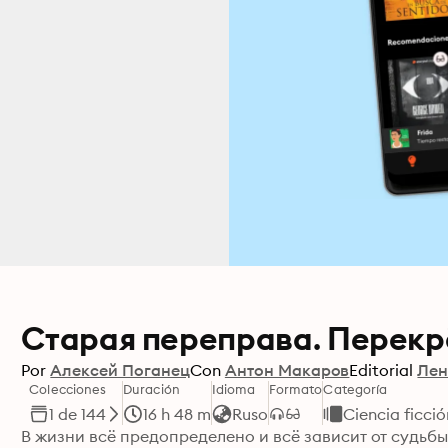
Старая переправа. Перекр
Por
Алексей Поганец
Con
Антон Макаров
Editorial
Лен
Colecciones
Duración
Idioma
Formato
Categoría
1 de 144
16 h 48 m
Ruso
Ciencia ficció
В жизни всё предопределено и всё зависит от судьбы?