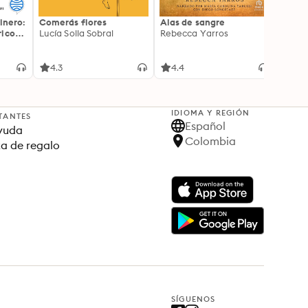
inero:
Comerás flores
Alas de sangre
Harry 
icos:
Lucía Solla Sobral
Rebecca Yarros
prisi
ederas
J.K. R
licidad
4.3
4.4
4.9
IDIOMA Y REGIÓN
TANTES
Español
yuda
Colombia
ta de regalo
SÍGUENOS