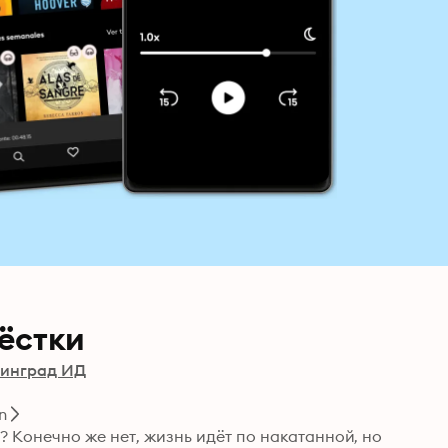
ёстки
инград ИД
n
 Конечно же нет, жизнь идёт по накатанной, но 