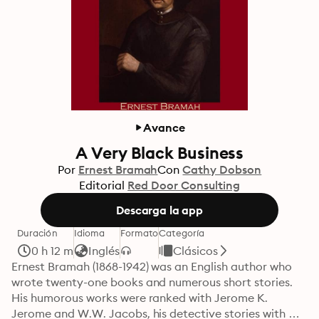
Avance
A Very Black Business
Por
Ernest Bramah
Con
Cathy Dobson
Editorial
Red Door Consulting
Descarga la app
Duración
Idioma
Formato
Categoría
0 h 12 m
Inglés
Clásicos
Ernest Bramah (1868-1942) was an English author who 
wrote twenty-one books and numerous short stories. 
His humorous works were ranked with Jerome K. 
Jerome and W.W. Jacobs, his detective stories with 