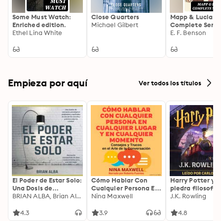
Some Must Watch:
Close Quarters
Mapp & Lucia:
Enriched edition.
Michael Gilbert
Complete Serie
Ethel Lina White
Enriched edition
E. F. Benson
Witty 1920s Till
Rivalries, Edwar
Era Social Satir
Sharp Observat
Humor
Empieza por aquí
Ver todos los títulos
El Poder de Estar Solo:
Cómo Hablar Con
Harry Potter y l
Una Dosis de
Cualquier Persona En
piedra filosofal
Motivación
BRIAN ALBA, Brian Alba
Cualquier Lugar Y En
Nina Maxwell
J.K. Rowling
Acompañada de
Cualquier Momento
Ideas Revolucionarias
4.3
3.9
4.8
Para una Vida Mejor