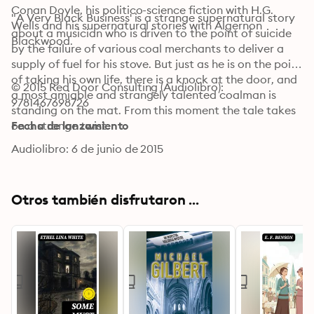
Conan Doyle, his politico-science fiction with H.G. 
"A Very Black Business' is a strange supernatural story 
Wells and his supernatural stories with Algernon 
about a musician who is driven to the point of suicide 
Blackwood.
by the failure of various coal merchants to deliver a 
supply of fuel for his stove. But just as he is on the point 
of taking his own life, there is a knock at the door, and 
© 2015 Red Door Consulting (Audiolibro): 
a most amiable and strangely talented coalman is 
9781467698726
standing on the mat. From this moment the tale takes 
on a strange twist.
Fecha de lanzamiento
Audiolibro: 6 de junio de 2015
Otros también disfrutaron ...