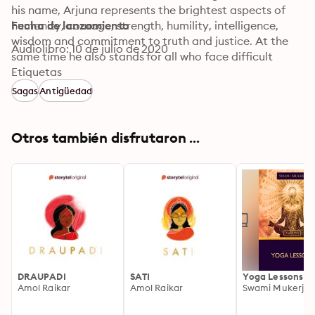
his name, Arjuna represents the brightest aspects of 
humanity, courage, strength, humility, intelligence, 
Fecha de lanzamiento
wisdom and commitment to truth and justice. At the 
Audiolibro: 10 de julio de 2020
same time he also stands for all who face difficult 
circumstances in life and question the meaning of 
Etiquetas
suffering. In the Bhagavad Gita, he is seen battling his 
Sagas
Antigüedad
ethical crisis in the dialogue with Lord Krishna where he 
is counselled about the nature of the universe, duty, 
and devotion.
Otros también disfrutaron ...
DRAUPADI
SATI
Yoga Lessons
Amol Raikar
Amol Raikar
Swami Mukerji