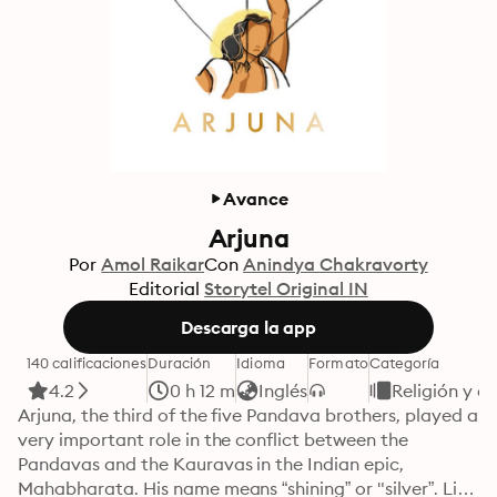
Avance
Arjuna
Por
Amol Raikar
Con
Anindya Chakravorty
Editorial
Storytel Original IN
Descarga la app
140 calificaciones
Duración
Idioma
Formato
Categoría
4.2
0 h 12 m
Inglés
Religión y es
Arjuna, the third of the five Pandava brothers, played a 
very important role in the conflict between the 
Pandavas and the Kauravas in the Indian epic, 
Mahabharata. His name means “shining” or "silver”. Like 