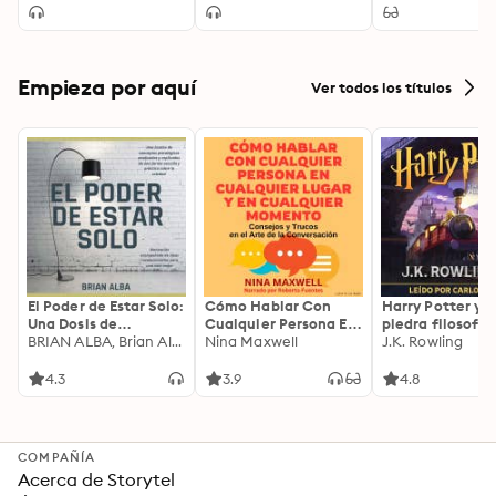
Empieza por aquí
Ver todos los títulos
El Poder de Estar Solo:
Cómo Hablar Con
Harry Potter y l
Una Dosis de
Cualquier Persona En
piedra filosofal
Motivación
BRIAN ALBA, Brian Alba
Cualquier Lugar Y En
Nina Maxwell
J.K. Rowling
Acompañada de
Cualquier Momento
Ideas Revolucionarias
4.3
3.9
4.8
Para una Vida Mejor
COMPAÑÍA
Acerca de Storytel