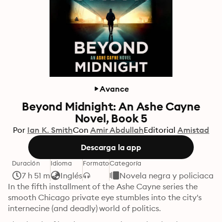
Avance
Beyond Midnight: An Ashe Cayne
Novel, Book 5
Por
Ian K. Smith
Con
Amir Abdullah
Editorial
Amistad
Descarga la app
Duración
Idioma
Formato
Categoría
7 h 51 m
Inglés
Novela negra y policiaca
In the fifth installment of the Ashe Cayne series the 
smooth Chicago private eye stumbles into the city's 
internecine (and deadly) world of politics.