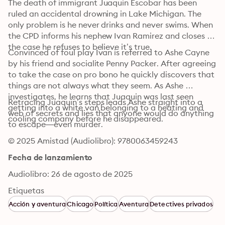
The death of immigrant Juaquin Escobar has been 
ruled an accidental drowning in Lake Michigan. The 
only problem is he never drinks and never swims. When 
the CPD informs his nephew Ivan Ramirez and closes 
the case he refuses to believe it’s true.
Convinced of foul play Ivan is referred to Ashe Cayne 
by his friend and socialite Penny Packer. After agreeing 
to take the case on pro bono he quickly discovers that 
things are not always what they seem. As Ashe 
investigates, he learns that Juaquin was last seen 
Retracing Juaquin’s steps leads Ashe straight into a 
getting into a white van belonging to a heating and 
web of secrets and lies that anyone would do anything 
cooling company before he disappeared.
to escape—even murder.
© 2025 Amistad (Audiolibro): 9780063459243
Fecha de lanzamiento
Audiolibro: 26 de agosto de 2025
Etiquetas
Acción y aventura
Chicago
Política
Aventura
Detectives privados