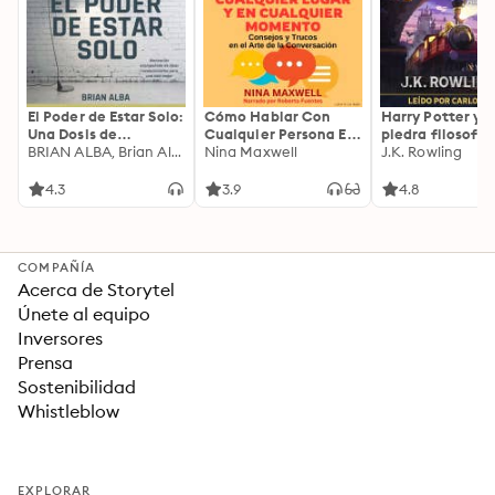
El Poder de Estar Solo:
Cómo Hablar Con
Harry Potter y l
Una Dosis de
Cualquier Persona En
piedra filosofal
Motivación
BRIAN ALBA, Brian Alba
Cualquier Lugar Y En
Nina Maxwell
J.K. Rowling
Acompañada de
Cualquier Momento
Ideas Revolucionarias
4.3
3.9
4.8
Para una Vida Mejor
COMPAÑÍA
Acerca de Storytel
Únete al equipo
Inversores
Prensa
Sostenibilidad
Whistleblow
EXPLORAR