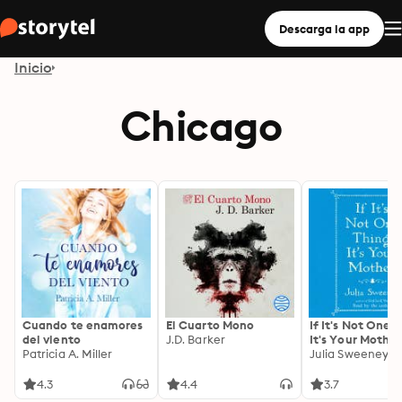
Descarga la app
Inicio
Chicago
Cuando te enamores
El Cuarto Mono
If It's Not One T
del viento
J.D. Barker
It's Your Mother
Patricia A. Miller
Julia Sweeney
4.3
4.4
3.7