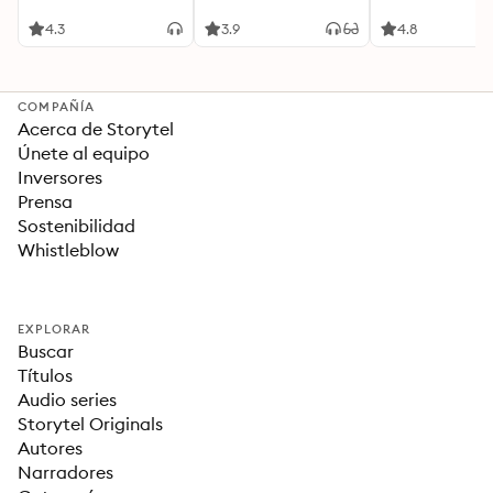
Acompañada de
Cualquier Momento
Ideas Revolucionarias
4.3
3.9
4.8
Para una Vida Mejor
COMPAÑÍA
Acerca de Storytel
Únete al equipo
Inversores
Prensa
Sostenibilidad
Whistleblow
EXPLORAR
Buscar
Títulos
Audio series
Storytel Originals
Autores
Narradores