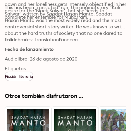
down and her loneliness gets intensely objectified in her 
This has been translated from the original story "Kali 
desire for the 'Black Salwar' that she needs to 
Salwar" written by Saadat Hasan Manto. Saadat 
complete her ensemble for Muharram.
Hasan Manto was the most widely read and the most 
controversial short-story writer. He was known to write 
about the hard truths of society that no one dared to 
talk about.
Traductores: TranslationPanacea
Fecha de lanzamiento
Audiolibro: 26 de agosto de 2020
Etiquetas
Ficción literaria
Otros también disfrutaron ...