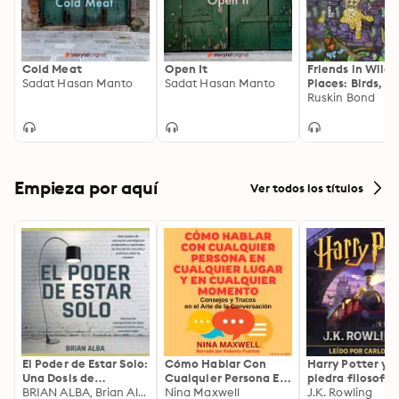
Cold Meat
Open It
Friends in Wild
Sadat Hasan Manto
Sadat Hasan Manto
Places: Birds, B
and Other
Ruskin Bond
Companions
Empieza por aquí
Ver todos los títulos
El Poder de Estar Solo:
Cómo Hablar Con
Harry Potter y l
Una Dosis de
Cualquier Persona En
piedra filosofal
Motivación
BRIAN ALBA, Brian Alba
Cualquier Lugar Y En
Nina Maxwell
J.K. Rowling