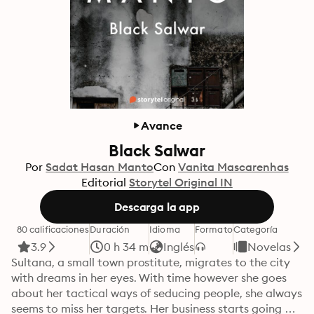
Avance
Black Salwar
Por
Sadat Hasan Manto
Con
Vanita Mascarenhas
Editorial
Storytel Original IN
Descarga la app
80 calificaciones
Duración
Idioma
Formato
Categoría
3.9
0 h 34 m
Inglés
Novelas
Sultana, a small town prostitute, migrates to the city 
with dreams in her eyes. With time however she goes 
about her tactical ways of seducing people, she always 
seems to miss her targets. Her business starts going 