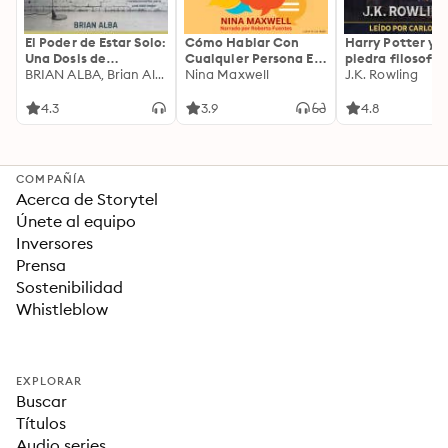
El Poder de Estar Solo:
Cómo Hablar Con
Harry Potter y l
Una Dosis de
Cualquier Persona En
piedra filosofal
Motivación
BRIAN ALBA, Brian Alba
Cualquier Lugar Y En
Nina Maxwell
J.K. Rowling
Acompañada de
Cualquier Momento
Ideas Revolucionarias
4.3
3.9
4.8
Para una Vida Mejor
COMPAÑÍA
Acerca de Storytel
Únete al equipo
Inversores
Prensa
Sostenibilidad
Whistleblow
EXPLORAR
Buscar
Títulos
Audio series