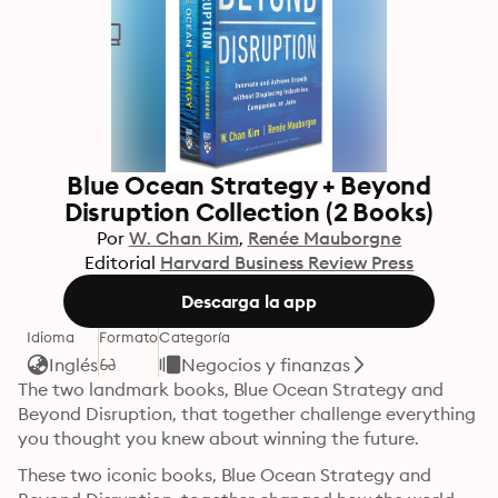
Blue Ocean Strategy + Beyond
Disruption Collection (2 Books)
Por
W. Chan Kim
Renée Mauborgne
Editorial
Harvard Business Review Press
Descarga la app
Idioma
Formato
Categoría
Inglés
Negocios y finanzas
The two landmark books, Blue Ocean Strategy and 
Beyond Disruption, that together challenge everything 
you thought you knew about winning the future.
These two iconic books, Blue Ocean Strategy and 