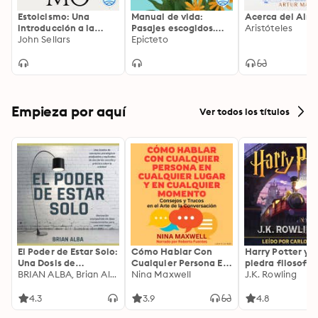
Estoicismo: Una
Manual de vida:
Acerca del Alm
introducción a la
Pasajes escogidos.
Aristóteles
filosofía del arte de
John Sellars
Edición de Paloma
Epicteto
vivir
Ortiz García
Empieza por aquí
Ver todos los títulos
El Poder de Estar Solo:
Cómo Hablar Con
Harry Potter y l
Una Dosis de
Cualquier Persona En
piedra filosofal
Motivación
BRIAN ALBA, Brian Alba
Cualquier Lugar Y En
Nina Maxwell
J.K. Rowling
Acompañada de
Cualquier Momento
Ideas Revolucionarias
4.3
3.9
4.8
Para una Vida Mejor