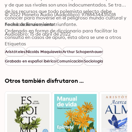
y de que sus rivales son unos indocumentados. Se trata 
de los recursos que todo polemista selecto debe 
© 2022 Planeta Audio (Audiolibro): 9788434435018
conocer para moverse en el peligroso mundo cultural y 
no solo salir vivo, sino triunfante.

Fecha de lanzamiento
Ordenado en forma de diccionario para facilitar la 
Audiolibro: 15 de abril de 2022
consulta en casos de apuro, esta obra se une a otros 
manuales clásicos de la argumentación capciosa y la 
Etiquetas
manipulación intelectual, como los Tópicos de 
Aristóteles
Nicolás Maquiavelo
Arthur Schopenhauer
Aristóteles, El príncipe de Maquiavelo o El arte de tener 
Grabado en español ibérico
Comunicación
Sociología
siempre razón de Schopenhauer.
Otros también disfrutaron ...