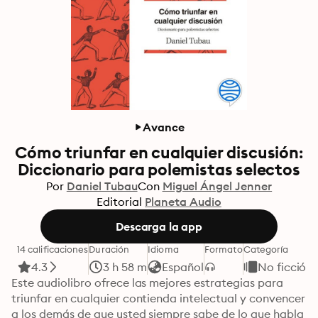
Avance
Cómo triunfar en cualquier discusión:
Diccionario para polemistas selectos
Por
Daniel Tubau
Con
Miguel Ángel Jenner
Editorial
Planeta Audio
Descarga la app
14 calificaciones
Duración
Idioma
Formato
Categoría
4.3
3 h 58 m
Español
No ficción
Este audiolibro ofrece las mejores estrategias para 
triunfar en cualquier contienda intelectual y convencer 
a los demás de que usted siempre sabe de lo que habla 