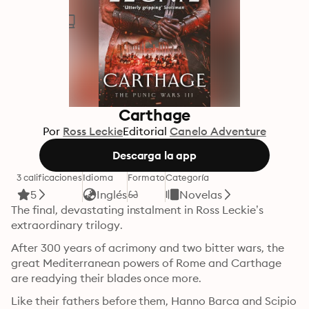
Carthage
Por
Ross Leckie
Editorial
Canelo Adventure
Descarga la app
3 calificaciones
Idioma
Formato
Categoría
5
Inglés
Novelas
The final, devastating instalment in Ross Leckie’s 
extraordinary trilogy.
After 300 years of acrimony and two bitter wars, the 
great Mediterranean powers of Rome and Carthage 
are readying their blades once more.
Like their fathers before them, Hanno Barca and Scipio 