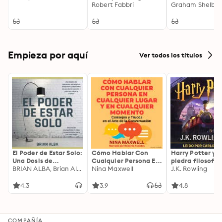
bestselling Roman
Robert Fabbri
Graham Shelby
epic,
Empieza por aquí
Ver todos los títulos
El Poder de Estar Solo:
Cómo Hablar Con
Harry Potter y l
Una Dosis de
Cualquier Persona En
piedra filosofal
Motivación
BRIAN ALBA, Brian Alba
Cualquier Lugar Y En
Nina Maxwell
J.K. Rowling
Acompañada de
Cualquier Momento
Ideas Revolucionarias
4.3
3.9
4.8
Para una Vida Mejor
COMPAÑÍA