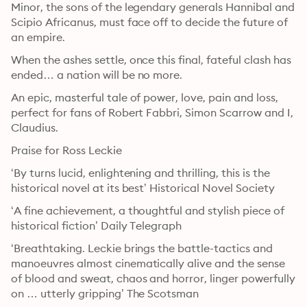
Minor, the sons of the legendary generals Hannibal and 
Scipio Africanus, must face off to decide the future of 
an empire.
When the ashes settle, once this final, fateful clash has 
ended… a nation will be no more.
An epic, masterful tale of power, love, pain and loss, 
perfect for fans of Robert Fabbri, Simon Scarrow and I, 
Claudius.
Praise for Ross Leckie
‘By turns lucid, enlightening and thrilling, this is the 
historical novel at its best’ Historical Novel Society
‘A fine achievement, a thoughtful and stylish piece of 
historical fiction’ Daily Telegraph
‘Breathtaking. Leckie brings the battle-tactics and 
manoeuvres almost cinematically alive and the sense 
of blood and sweat, chaos and horror, linger powerfully 
on … utterly gripping’ The Scotsman