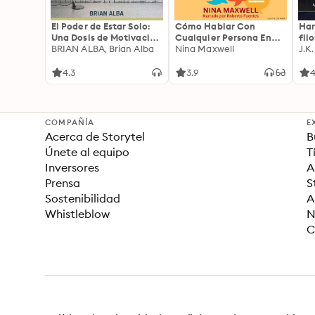
El Poder de Estar Solo:
Cómo Hablar Con
Har
Una Dosis de Motivación
Cualquier Persona En
fil
Acompañada de Ideas
BRIAN ALBA, Brian Alba
Cualquier Lugar Y En
Nina Maxwell
J.K
Revolucionarias Para
Cualquier Momento
una Vida Mejor
4.3
3.9
4
COMPAÑÍA
E
Acerca de Storytel
B
Únete al equipo
T
Inversores
A
Prensa
S
Sostenibilidad
A
Whistleblow
N
C