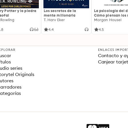
ry Potter y la piedra
Los secretos de la
La psicología del d
osofal
mente millonaria
Cómo piensan los r
. Rowling
T. Harv Eker
18 claves imperec
Morgan Housel
sobre riqueza y fe
.8
4.4
4.5
XPLORAR
ENLACES IMPOR
uscar
Contacto y a
ítulos
Canjear tarje
udio series
torytel Originals
utores
arradores
ategorías