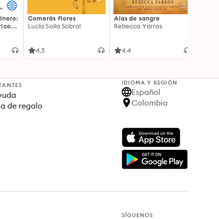
inero:
Comerás flores
Alas de sangre
Harry 
icos:
Lucía Solla Sobral
Rebecca Yarros
prisi
ederas
J.K. R
licidad
4.3
4.4
4.9
IDIOMA Y REGIÓN
TANTES
Español
yuda
Colombia
ta de regalo
SÍGUENOS