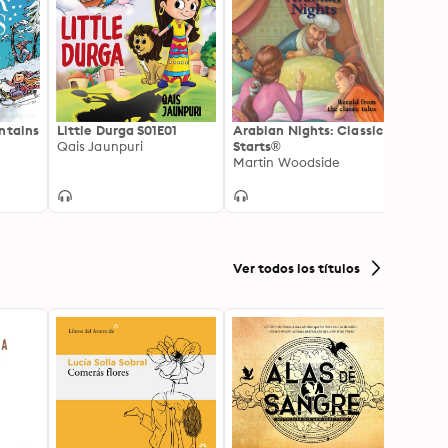
ntains
Little Durga S01E01
Arabian Nights: Classic
The W
Qais Jaunpuri
Starts®
of Oz
Martin Woodside
L. Fr
Ver todos los títulos