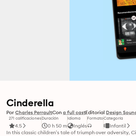
Cinderella
Por
Charles Perrault
Con
a full cast
Editorial
Design Soun
271 calificaciones
Duración
Idioma
Formato
Categoría
4.5
0 h 50 m
Inglés
Infantil
In this classic children’s tale of triumph over adversity, 