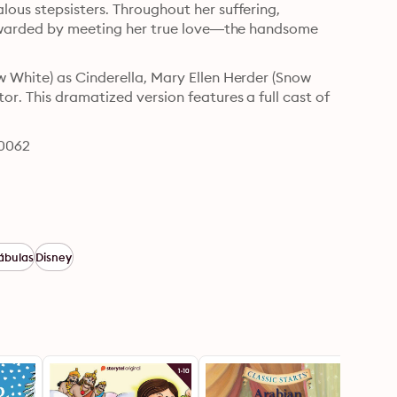
ous stepsisters. Throughout her suffering, 
 rewarded by meeting her true love—the handsome 
 White) as Cinderella, Mary Ellen Herder (Snow 
. This dramatized version features a full cast of 
90062
ábulas
Disney