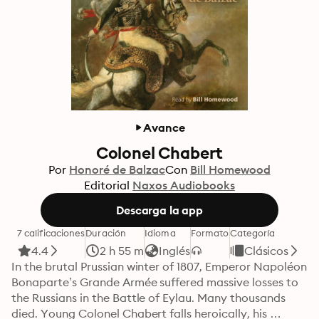
Avance
Colonel Chabert
Por
Honoré de Balzac
Con
Bill Homewood
Editorial
Naxos Audiobooks
Descarga la app
7 calificaciones
Duración
Idioma
Formato
Categoría
4.4
2 h 55 m
Inglés
Clásicos
In the brutal Prussian winter of 1807, Emperor Napoléon 
Bonaparte’s Grande Armée suffered massive losses to 
the Russians in the Battle of Eylau. Many thousands 
died. Young Colonel Chabert falls heroically, his 