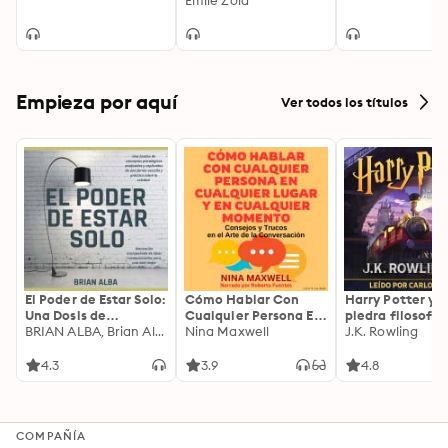
Émile Zola
Empieza por aquí
Ver todos los títulos
El Poder de Estar Solo:
Cómo Hablar Con
Harry Potter y l
Una Dosis de
Cualquier Persona En
piedra filosofal
Motivación
BRIAN ALBA, Brian Alba
Cualquier Lugar Y En
Nina Maxwell
J.K. Rowling
Acompañada de
Cualquier Momento
Ideas Revolucionarias
4.3
3.9
4.8
Para una Vida Mejor
COMPAÑÍA