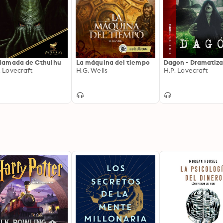
llamada de Cthulhu
La máquina del tiempo
Dagon - Dramatiz
. Lovecraft
H.G. Wells
H.P. Lovecraft