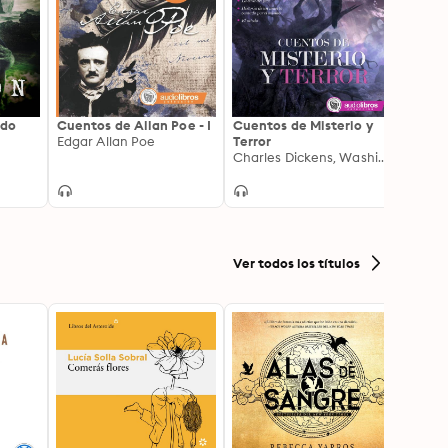
ado
Cuentos de Allan Poe - I
Cuentos de Misterio y
El hom
Edgar Allan Poe
Terror
H.G. W
Charles Dickens, Washington Irving, Alejandro Dumas, Guy de Maupassant, Bram Stoker
Ver todos los títulos