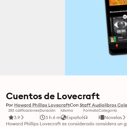
Cuentos de Lovecraft
Por
Howard Phillips Lovecraft
Con
Staff Audiolibros Col
283 calificaciones
Duración
Idioma
Formato
Categoría
3.9
3 h 6 m
Español
Novelas
Howard Phillips Lovecraft es considerado considera un gr