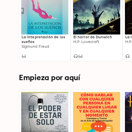
La intepretación de los
El horror de Dunwich
La 
sueños
H.P. Lovecraft
H.P
Sigmund Freud
Empieza por aquí