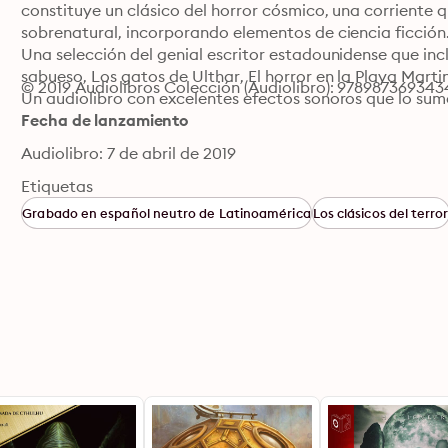
constituye un clásico del horror cósmico, una corriente q
sobrenatural, incorporando elementos de ciencia ficción. 
Una selección del genial escritor estadounidense que incl
sabueso, Los gatos de Ulthar, El horror en la Playa Marti
© 2019 Audiolibros Colección (Audiolibro): 978987369343
Un audiolibro con excelentes efectos sonoros que lo sume
Fecha de lanzamiento
Audiolibro: 7 de abril de 2019
Etiquetas
Grabado en español neutro de Latinoamérica
Los clásicos del terro