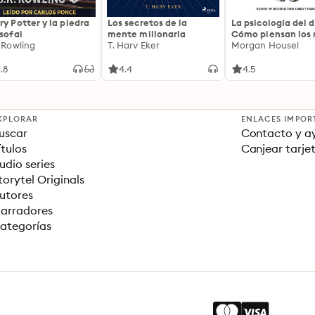
ry Potter y la piedra
Los secretos de la
La psicología del d
osofal
mente millonaria
Cómo piensan los r
. Rowling
T. Harv Eker
18 claves imperec
Morgan Housel
sobre riqueza y fe
.8
4.4
4.5
XPLORAR
ENLACES IMPOR
uscar
Contacto y a
ítulos
Canjear tarje
udio series
torytel Originals
utores
arradores
ategorías