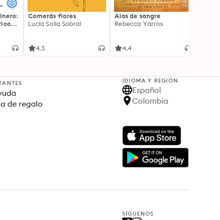
inero:
Comerás flores
Alas de sangre
Harry 
icos:
Lucía Solla Sobral
Rebecca Yarros
prisi
ederas
J.K. R
licidad
4.3
4.4
4.9
IDIOMA Y REGIÓN
TANTES
Español
yuda
Colombia
ta de regalo
SÍGUENOS