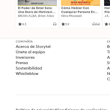
El Poder de Estar Solo:
Cómo Hablar Con
Har
Una Dosis de Motivación
Cualquier Persona En
fil
Acompañada de Ideas
BRIAN ALBA, Brian Alba
Cualquier Lugar Y En
Nina Maxwell
J.K
Revolucionarias Para
Cualquier Momento
una Vida Mejor
4.3
3.9
4
COMPAÑÍA
E
Acerca de Storytel
B
Únete al equipo
T
Inversores
A
Prensa
S
Sostenibilidad
A
Whistleblow
N
C
Política de privacidad
Condiciones de uso
Cookies