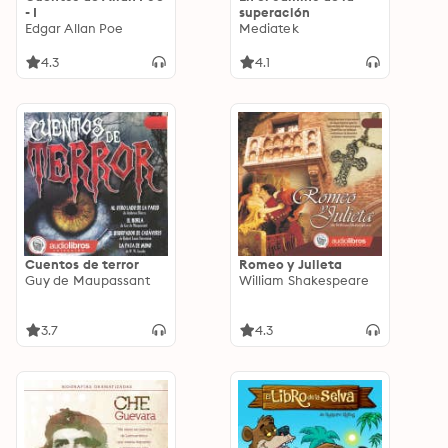
- I
superación
Edgar Allan Poe
Mediatek
4.3
4.1
Cuentos de terror
Romeo y Julieta
Guy de Maupassant
William Shakespeare
3.7
4.3