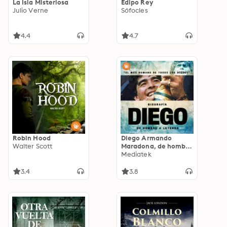
La Isla Misteriosa
Edipo Rey
Julio Verne
Sófocles
4.4
4.7
Robin Hood
Diego Armando
Walter Scott
Maradona, de hombre
a leyenda
Mediatek
3.4
3.8