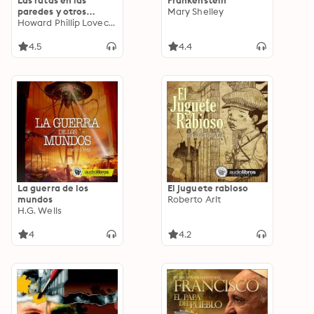
Las ratas en las
Frankenstein
paredes y otros
Mary Shelley
cuentos de terror
Howard Phillip Lovecraft
4.5
4.4
La guerra de los
El juguete rabioso
mundos
Roberto Arlt
H.G. Wells
4
4.2