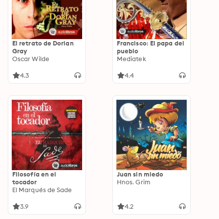
El retrato de Dorian
Francisco: El papa del
Gray
pueblo
Oscar Wilde
Mediatek
4.3
4.4
Filosofía en el
Juan sin miedo
tocador
Hnos. Grim
El Marqués de Sade
3.9
4.2