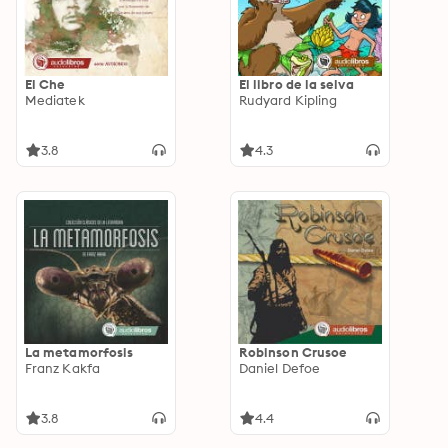
El Che
El libro de la selva
Mediatek
Rudyard Kipling
3.8
4.3
La metamorfosis
Robinson Crusoe
Franz Kakfa
Daniel Defoe
3.8
4.4