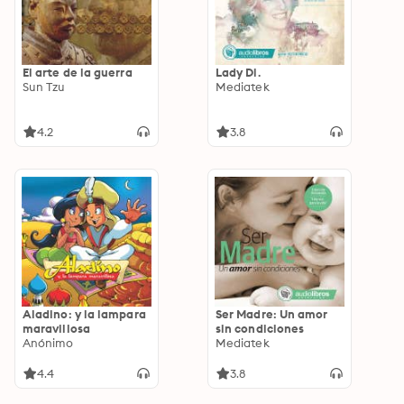
El arte de la guerra
Lady Di.
Sun Tzu
Mediatek
4.2
3.8
Aladino: y la lampara
Ser Madre: Un amor
maravillosa
sin condiciones
Anónimo
Mediatek
4.4
3.8