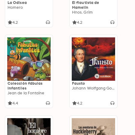
La Odisea
El flautista de
Homero
Hamelín
Hnos. Grim
4.2
4.2
Colección fábulas
Fausto
infantiles
Johann Wolfgang Goethe
Jean de la Fontaine
4.4
4.2