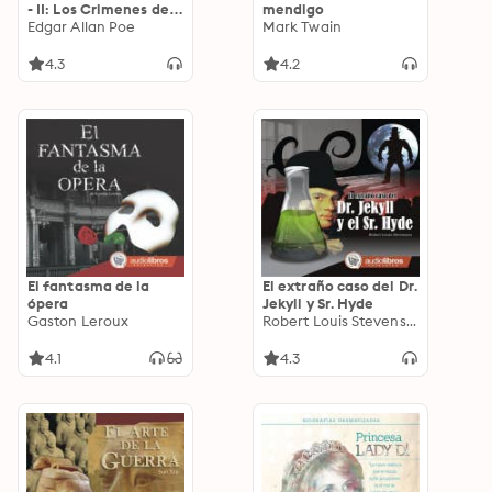
- II: Los Crimenes de
mendigo
la Calle Morgue;
Edgar Allan Poe
Mark Twain
Escarabajo de Oro
4.3
4.2
El fantasma de la
El extraño caso del Dr.
ópera
Jekyll y Sr. Hyde
Gaston Leroux
Robert Louis Stevenson
4.1
4.3