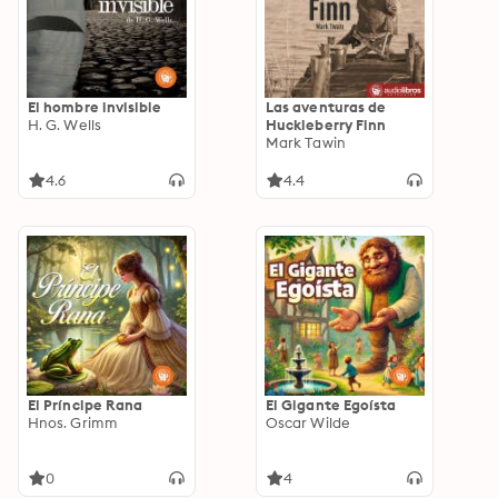
El hombre invisible
Las aventuras de
H. G. Wells
Huckleberry Finn
Mark Tawin
4.6
4.4
El Príncipe Rana
El Gigante Egoísta
Hnos. Grimm
Oscar Wilde
0
4