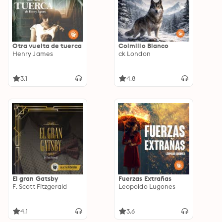
Otra vuelta de tuerca
Colmillo Blanco
Henry James
ck London
3.1
4.8
El gran Gatsby
Fuerzas Extrañas
F. Scott Fitzgerald
Leopoldo Lugones
4.1
3.6