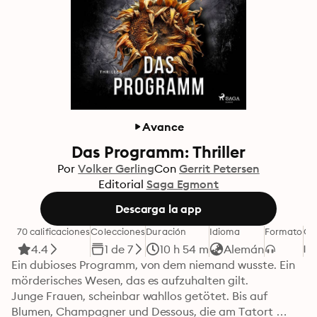
Avance
Das Programm: Thriller
Por
Volker Gerling
Con
Gerrit Petersen
Editorial
Saga Egmont
Descarga la app
70 calificaciones
Colecciones
Duración
Idioma
Formato
Ca
4.4
1 de 7
10 h 54 m
Alemán
Ein dubioses Programm, von dem niemand wusste. Ein 
mörderisches Wesen, das es aufzuhalten gilt.

Junge Frauen, scheinbar wahllos getötet. Bis auf 
Blumen, Champagner und Dessous, die am Tatort 