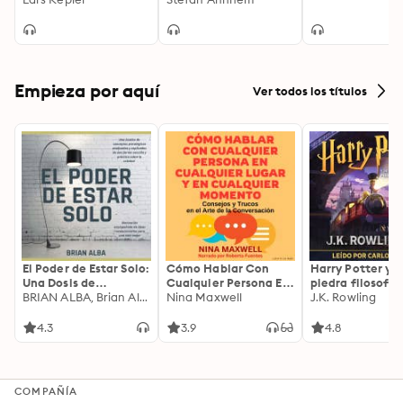
Empieza por aquí
Ver todos los títulos
El Poder de Estar Solo:
Cómo Hablar Con
Harry Potter y l
Una Dosis de
Cualquier Persona En
piedra filosofal
Motivación
BRIAN ALBA, Brian Alba
Cualquier Lugar Y En
Nina Maxwell
J.K. Rowling
Acompañada de
Cualquier Momento
Ideas Revolucionarias
4.3
3.9
4.8
Para una Vida Mejor
COMPAÑÍA