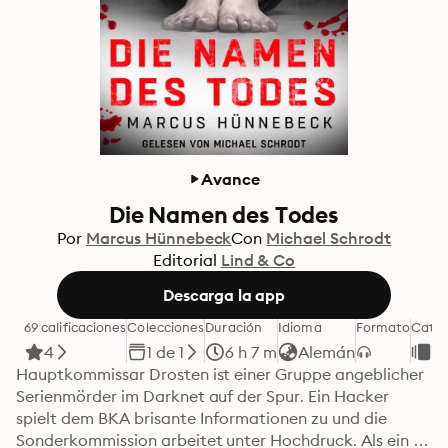
Avance
Die Namen des Todes
Por
Marcus Hünnebeck
Con
Michael Schrodt
Editorial
Lind & Co
Descarga la app
69 calificaciones
Colecciones
Duración
Idioma
Formato
Categ
4
1 de 1
6 h 7 m
Alemán
No
Hauptkommissar Drosten ist einer Gruppe angeblicher 
Serienmörder im Darknet auf der Spur. Ein Hacker 
spielt dem BKA brisante Informationen zu und die 
Sonderkommission arbeitet unter Hochdruck. Als ein im 