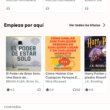
(ungekürzt)
Marcus Hünnebeck
Marcus Hünnebeck
Roxann Hill
Empieza por aquí
Ver todos los títulos
El Poder de Estar Solo:
Cómo Hablar Con
Harry Potter y l
Una Dosis de
Cualquier Persona En
piedra filosofal
Motivación
BRIAN ALBA, Brian Alba
Cualquier Lugar Y En
Nina Maxwell
J.K. Rowling
Acompañada de
Cualquier Momento
Ideas Revolucionarias
4.3
3.9
4.8
Para una Vida Mejor
COMPAÑÍA