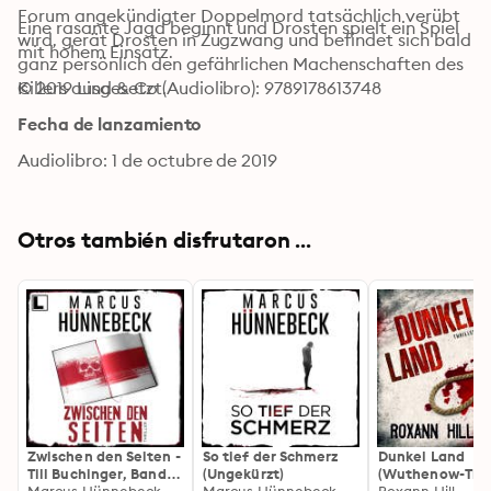
Forum angekündigter Doppelmord tatsächlich verübt 
Eine rasante Jagd beginnt und Drosten spielt ein Spiel 
wird, gerät Drosten in Zugzwang und befindet sich bald 
mit hohem Einsatz.
ganz persönlich den gefährlichen Machenschaften des 
© 2019 Lind & Co (Audiolibro): 9789178613748
Killers ausgesetzt. 
Fecha de lanzamiento
Audiolibro: 1 de octubre de 2019
Otros también disfrutaron ...
Zwischen den Seiten -
So tief der Schmerz
Dunkel Land
Till Buchinger, Band 5
(Ungekürzt)
(Wuthenow-Thril