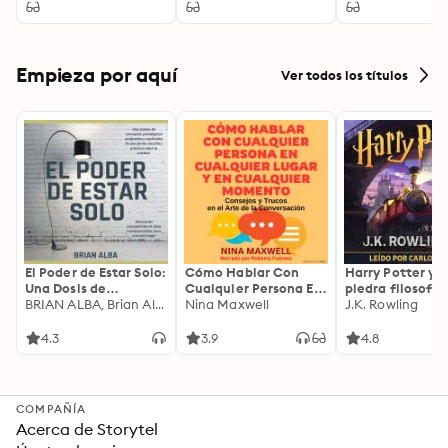
Friendship, Virtue,
and the Good Life in
Classical Athens
Empieza por aquí
Ver todos los títulos
El Poder de Estar Solo:
Cómo Hablar Con
Harry Potter y l
Una Dosis de
Cualquier Persona En
piedra filosofal
Motivación
BRIAN ALBA, Brian Alba
Cualquier Lugar Y En
Nina Maxwell
J.K. Rowling
Acompañada de
Cualquier Momento
Ideas Revolucionarias
4.3
3.9
4.8
Para una Vida Mejor
COMPAÑÍA
Acerca de Storytel