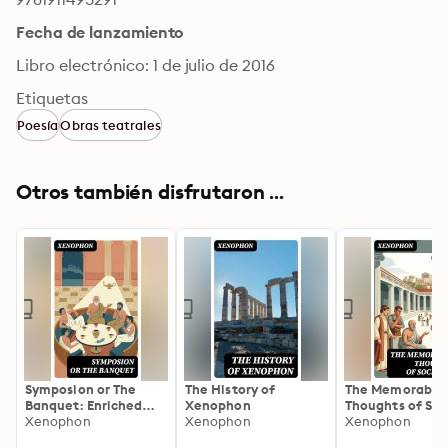
Fecha de lanzamiento
Libro electrónico: 1 de julio de 2016
Etiquetas
Poesía
Obras teatrales
Otros también disfrutaron ...
Symposion or The
The History of
The Memorable
Banquet: Enriched
Xenophon
Thoughts of Soc
edition. A Socratic
Xenophon
Xenophon
Enriched edition
Xenophon
Dialogue on