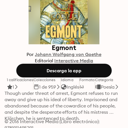
Egmont
Por
Johann Wolfgang von Goethe
Editorial
Interactive Media
Descarga la app
1 calificaciones
Colecciones
Idioma
Formato
Categoría
1
1 de 959
Inglés
Poesía
Though under threat of arrest, Egmont refuses to run 
away and give up his ideal of liberty. Imprisoned and 
abandoned because of the cowardice of his people, 
and despite the desperate efforts of his mistress 
Klärchen, he is sentenced to death.
© 2016 Interactive Media (Libro electrónico): 
9781911495291