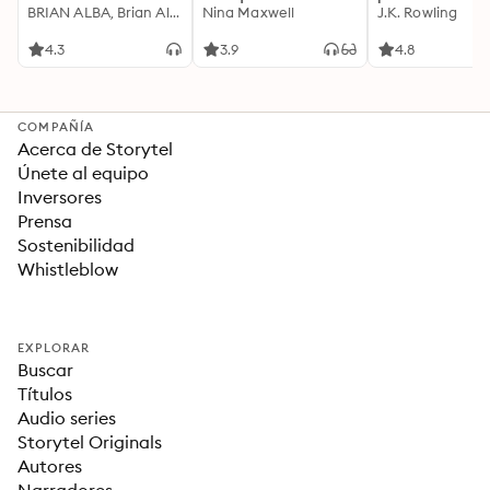
Motivación
BRIAN ALBA, Brian Alba
Cualquier Lugar Y En
Nina Maxwell
J.K. Rowling
Acompañada de
Cualquier Momento
Ideas Revolucionarias
4.3
3.9
4.8
Para una Vida Mejor
COMPAÑÍA
Acerca de Storytel
Únete al equipo
Inversores
Prensa
Sostenibilidad
Whistleblow
EXPLORAR
Buscar
Títulos
Audio series
Storytel Originals
Autores