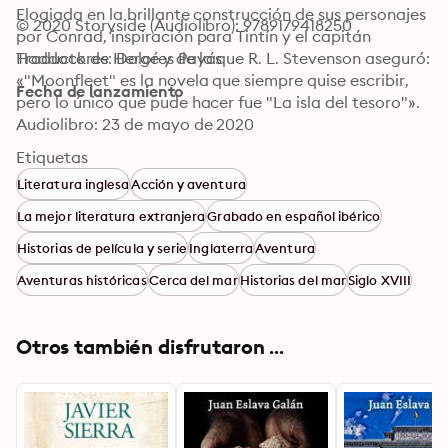
Elogiada en la brillante construcción de sus personajes 
© 2020 Storyside (Audiolibro): 9789179418250
por Conrad, inspiración para Tintín y el capitán 
Haddock de Hergé y de la que R. L. Stevenson aseguró: 
Traductores: Dolores Payás
«"Moonfleet" es la novela que siempre quise escribir, 
Fecha de lanzamiento
pero lo único que pude hacer fue "La isla del tesoro"».
Audiolibro: 23 de mayo de 2020
Etiquetas
Literatura inglesa
Acción y aventura
La mejor literatura extranjera
Grabado en español ibérico
Historias de película y serie
Inglaterra
Aventura
Aventuras históricas
Cerca del mar
Historias del mar
Siglo XVIII
Otros también disfrutaron ...