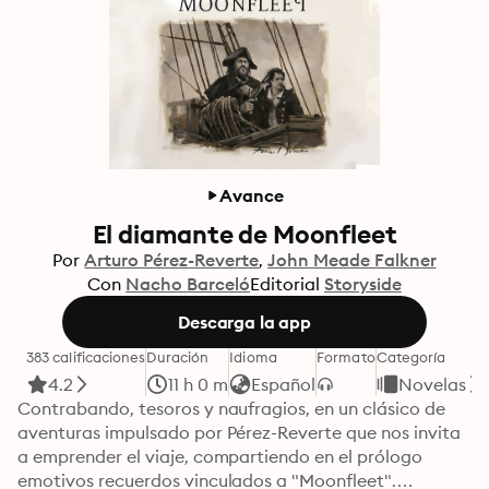
Avance
El diamante de Moonfleet
Por
Arturo Pérez-Reverte
John Meade Falkner
Con
Nacho Barceló
Editorial
Storyside
Descarga la app
383 calificaciones
Duración
Idioma
Formato
Categoría
4.2
11 h 0 m
Español
Novelas
Contrabando, tesoros y naufragios, en un clásico de 
aventuras impulsado por Pérez-Reverte que nos invita 
a emprender el viaje, compartiendo en el prólogo 
emotivos recuerdos vinculados a "Moonfleet".
