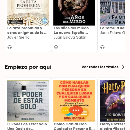
La ruta prohibida y
Los años del miedo.
La familia del P
otros enigmas de la
La nueva España
Juan Eslava Gal
Historia
Javier Sierra
(1939-1952)
Juan Eslava Galán
Empieza por aquí
Ver todos los títulos
El Poder de Estar Solo:
Cómo Hablar Con
Harry Potter y l
Una Dosis de
Cualquier Persona En
piedra filosofal