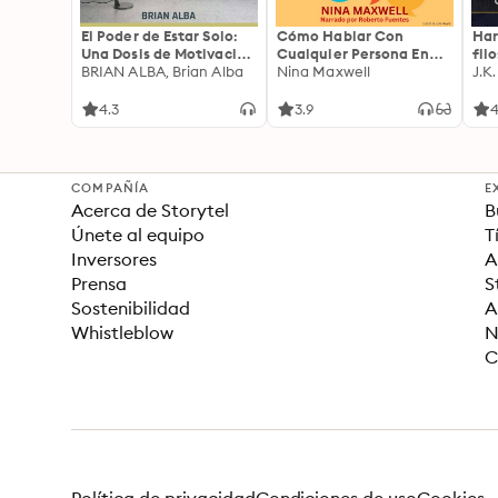
El Poder de Estar Solo:
Cómo Hablar Con
Har
Una Dosis de Motivación
Cualquier Persona En
fil
Acompañada de Ideas
BRIAN ALBA, Brian Alba
Cualquier Lugar Y En
Nina Maxwell
J.K
Revolucionarias Para
Cualquier Momento
una Vida Mejor
4.3
3.9
4
COMPAÑÍA
E
Acerca de Storytel
B
Únete al equipo
T
Inversores
A
Prensa
S
Sostenibilidad
A
Whistleblow
N
C
Política de privacidad
Condiciones de uso
Cookies