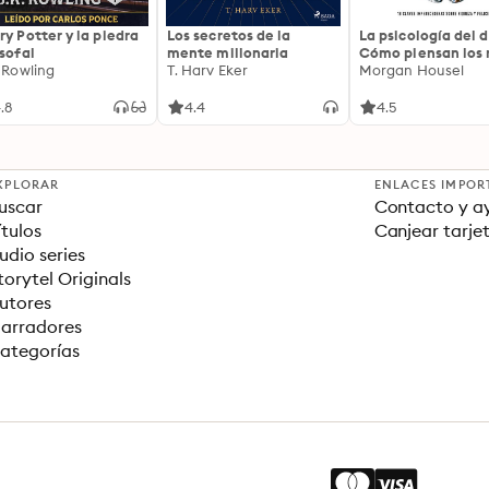
ry Potter y la piedra
Los secretos de la
La psicología del d
osofal
mente millonaria
Cómo piensan los r
. Rowling
T. Harv Eker
18 claves imperec
Morgan Housel
sobre riqueza y fe
.8
4.4
4.5
XPLORAR
ENLACES IMPOR
uscar
Contacto y a
ítulos
Canjear tarje
udio series
torytel Originals
utores
arradores
ategorías