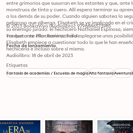
entre grimorios que susurran en los estantes y que, ante
monstruos de tinta y cuero. Allí espera terminar su apre
a los demás de su poder. Cuando alguien sabotea la segur
peligroso que alberga, Elisabeth se ve implicada en el cri
© 2023 BookaVivo (Audiolibro): 9798886573985
su enemigo jurado: el hechicero Nathaniel Espinosa, siem
ver que ante ella comienzan a desplegarse unas posibil
Traductores: Pilar Ramirez Tello
Elisabeth empiece a cuestionar todo lo que le han enseña
Fecha de lanzamiento
hechicería e incluso sobre sí misma.
Audiolibro: 18 de abril de 2023
Etiquetas
Fantasía de academias / Escuelas de magia
Alta fantasía
Aventura