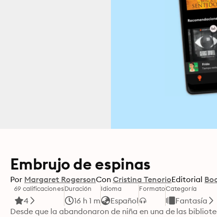
Embrujo de espinas
Por
Margaret Rogerson
Con
Cristina Tenorio
Editorial
Bo
69 calificaciones
Duración
Idioma
Formato
Categoría
4
16 h 1 m
Español
Fantasía
Desde que la abandonaron de niña en una de las bibliote