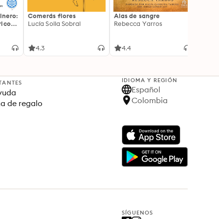
inero:
Comerás flores
Alas de sangre
Harry 
icos:
Lucía Solla Sobral
Rebecca Yarros
prisi
ederas
J.K. R
licidad
4.3
4.4
4.9
IDIOMA Y REGIÓN
TANTES
Español
yuda
Colombia
ta de regalo
SÍGUENOS