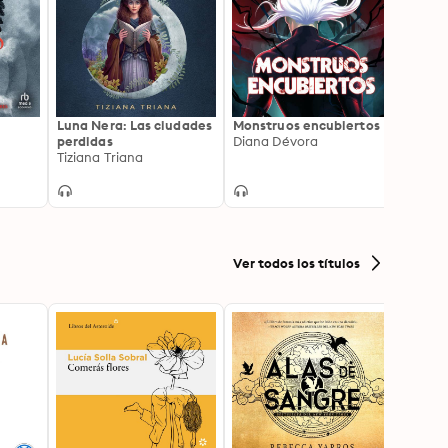
Luna Nera: Las ciudades
Monstruos encubiertos
Sombr
perdidas
Diana Dévora
Leigh
Tiziana Triana
Ver todos los títulos