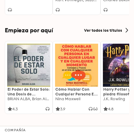
Empieza por aquí
Ver todos los títulos
El Poder de Estar Solo:
Cómo Hablar Con
Harry Potter y l
Una Dosis de
Cualquier Persona En
piedra filosofal
Motivación
BRIAN ALBA, Brian Alba
Cualquier Lugar Y En
Nina Maxwell
J.K. Rowling
Acompañada de
Cualquier Momento
Ideas Revolucionarias
4.3
3.9
4.8
Para una Vida Mejor
COMPAÑÍA