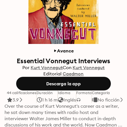
Avance
Essential Vonnegut Interviews
Por
Kurt Vonnegut
Con
Kurt Vonnegut
Editorial
Caedmon
Descarga la app
44 calificaciones
Duración
Idioma
Formato
Categoría
3.9
1 h 16 m
Inglés
No ficción
Over the course of Kurt Vonnegut's career as a writer, 
he sat down many times with radio host and 
interviewer Walter James Miller to conduct in-depth 
discussions of his work and the world. Now Caedmon 