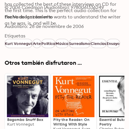
has collected the best of these interviews on CD for 
© 2006 Caedmon (Audiolibro): 9780061336249
the first time. This is the perfect audio collection for 
the Vonnegut fan who wants to understand the writer 
Fecha de lanzamiento
as he was, is, and will be.
Audiolibro: 28 de noviembre de 2006
Etiquetas
Kurt Vonnegut
Arte
Política
Música
Surrealismo
Ciencias
Ensayo
Otros también disfrutaron ...
Bagombo Snuff Box
Pity the Reader: On
Essential Bukow
Kurt Vonnegut
Writing With Style
Poetry
Kurt Vonnegut, Suzanne McConnell
Charles Bukowsk