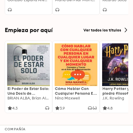
una escritura limpia, precisa, que no cede a los 
facilismos. La suma de todo eso da por resultado una 
obra insoslayable, la más aguda y seria que se haya 
escrito sobre Evita.
Empieza por aquí
Ver todos los títulos
El Poder de Estar Solo:
Cómo Hablar Con
Harry Potter y l
Una Dosis de
Cualquier Persona En
piedra filosofal
Motivación
BRIAN ALBA, Brian Alba
Cualquier Lugar Y En
Nina Maxwell
J.K. Rowling
Acompañada de
Cualquier Momento
Ideas Revolucionarias
4.3
3.9
4.8
Para una Vida Mejor
COMPAÑÍA