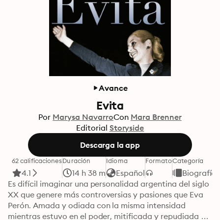
Avance
Evita
Por
Marysa Navarro
Con
Mara Brenner
Editorial
Storyside
Descarga la app
62 calificaciones
Duración
Idioma
Formato
Categoría
4.1
14 h 38 m
Español
Biografía
Es difícil imaginar una personalidad argentina del siglo 
XX que genere más controversias y pasiones que Eva 
Perón. Amada y odiada con la misma intensidad 
mientras estuvo en el poder, mitificada y repudiada 