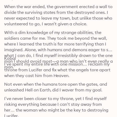
When the war ended, the government erected a wall to 
divide the surviving states from the destroyed ones. I 
never expected to leave my town, but unlike those who 
volunteered to go, I wasn’t given a choice. 
With a dim knowledge of my strange abilities, the 
soldiers came for me. They took me beyond the wall, 
where I learned the truth is far more terrifying than I 
imagined. Alone, with humans and demons eager to see 
what I can do, I find myself irresistibly drawn to the one 
Kobal

man I should avoid most—a man who isn’t even really a 
I’ve spent my entire life with one mission… reclaim my 
man.
throne from Lucifer and fix what the angels tore apart 
when they cast him from Heaven.
Not even when the humans tore open the gates, and 
unleashed Hell on Earth, did I waver from my goal.
I’ve never been closer to my throne, yet I find myself 
risking everything because I can’t stay away from 
her… the woman who might be the key to destroying 
Lucifer.