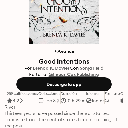
Avance
Good Intentions
Por
Brenda K. Davies
Con
Sonja Field
Editorial
Gilmour-Cox Publishing
Descarga la app
289 calificaciones
Colecciones
Duración
Idioma
Formato
Cat
4.2
1 de 8
10 h 29 m
Inglés
River

Thirteen years have passed since the war started, 
bombs fell, and the central states became a thing of 
the past.