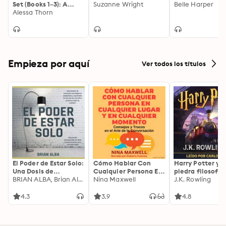
Set (Books 1–3): A
Suzanne Wright
Belle Harper
Fated Mates Fae
Alessa Thorn
Romance
Empieza por aquí
Ver todos los títulos
El Poder de Estar Solo:
Cómo Hablar Con
Harry Potter y l
Una Dosis de
Cualquier Persona En
piedra filosofal
Motivación
BRIAN ALBA, Brian Alba
Cualquier Lugar Y En
Nina Maxwell
J.K. Rowling
Acompañada de
Cualquier Momento
Ideas Revolucionarias
4.3
3.9
4.8
Para una Vida Mejor