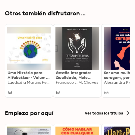
Otros también disfrutaron ...
Uma História para
Gestão Integrada:
Ser uma mulher
Alfabetizar - Volume
Qualidade, Meio
coragem, por q
1
Laudicéia Martins Ferreira
Ambiente,
Francisco J. M. Chaves
não?
Alessandra Piass
Prevenção:
antecipação de riscos
e outras ferramentas
para implantação
Empieza por aquí
Ver todos los títulos