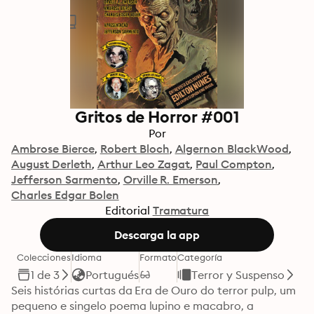
Gritos de Horror #001
Por
Ambrose Bierce
Robert Bloch
Algernon BlackWood
August Derleth
Arthur Leo Zagat
Paul Compton
Jefferson Sarmento
Orville R. Emerson
Charles Edgar Bolen
Editorial
Tramatura
Descarga la app
Colecciones
Idioma
Formato
Categoría
1 de 3
Portugués
Terror y Suspenso
Seis histórias curtas da Era de Ouro do terror pulp, um 
pequeno e singelo poema lupino e macabro, a 