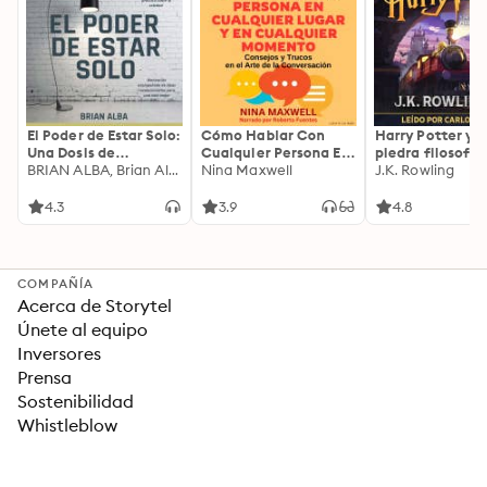
El Poder de Estar Solo:
Cómo Hablar Con
Harry Potter y l
Una Dosis de
Cualquier Persona En
piedra filosofal
Motivación
BRIAN ALBA, Brian Alba
Cualquier Lugar Y En
Nina Maxwell
J.K. Rowling
Acompañada de
Cualquier Momento
Ideas Revolucionarias
4.3
3.9
4.8
Para una Vida Mejor
COMPAÑÍA
Acerca de Storytel
Únete al equipo
Inversores
Prensa
Sostenibilidad
Whistleblow