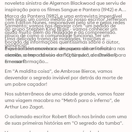
noveleta sinistra de Algernon Blackwood que serviu de 
inspiração para os filmes Sangue e Pantera (1942) e A 
Marca da Pantera (1982), e uma entrevista imperdível 
Tem mais: um conto inédito do nosso escritor Jefferson 
com Edilton Nunes, responsável pelo site e pelas redes 
Sarmento: vamos nos deparar com "um pedido de 
do grupo Stephen King Brasil - vamos conhecer um 
ajuda muito além da realidade e da compreensão. 
pouco de como a comunidade funciona, ter um 
Uma delicada trama de maldades, traições e 
bocado de informações quentíssimas sobre o autor, 
ganância!"
mas também conversar um pouco sobre literatura nas 
E que tal testemunhar o desespero de um oficial 
escolas, a importância da ficção para a cultura e para 
alemão soterrado vivo em "O túmulo", de Orville R. 
a nossa formação... ​
Emerson?
Em "A maldita coisa", de Ambrose Bierce, vamos 
desvendar o segredo invisível por detrás da morte de 
um pobre caçador!
Nos subterrâneos de uma cidade grande, vamos fazer 
uma viagem macabra no "Metrô para o inferno", de 
Arthur Leo Zagat.
O aclamado escritor Robert Bloch nos brinda com uma 
de suas primeiras histórias em "O segredo da tumba".