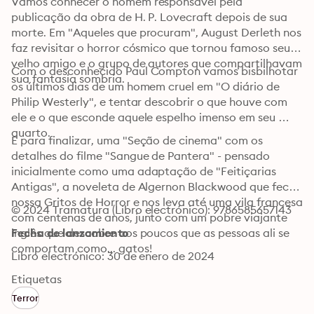
Vamos conhecer o homem responsável pela 
publicação da obra de H. P. Lovecraft depois de sua 
morte. Em "Aqueles que procuram", August Derleth nos 
faz revisitar o horror cósmico que tornou famoso seu 
velho amigo e o grupo de autores que compartilhavam 
Com o desconhecido Paul Compton vamos bisbilhotar 
sua fantasia sombria.
os últimos dias de um homem cruel em "O diário de 
Philip Westerly", e tentar descobrir o que houve com 
ele e o que esconde aquele espelho imenso em seu 
quarto.
E para finalizar, uma "Seção de cinema" com os 
detalhes do filme "Sangue de Pantera" - pensado 
inicialmente como uma adaptação de "Feitiçarias 
Antigas", a noveleta de Algernon Blackwood que fecha 
nossa Gritos de Horror e nos leva até uma vila francesa 
© 2024 Tramatura (Libro electrónico): 9786585657143
com centenas de anos, junto com um pobre viajante 
inglês que descobre aos poucos que as pessoas ali se 
Fecha de lanzamiento
comportam como... gatos!
Libro electrónico: 30 de enero de 2024
Etiquetas
Terror