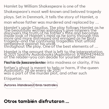
Hamlet by William Shakespeare is one of the 
Shakespeare’s most well-known and beloved tragedy 
plays. Set in Denmark, it tells the story of Hamlet, a 
man whose father was murdered and replaced by 
Hamlet’s uncle Claudius. The play follows Hamlet as he 
The beautifully written soliloquy's give listeners the 
discovers the truth of his father’s fate and becomes 
inside look of Hamlet’s mind as he sorts through this 
more and more distressed and enraged as he plots 
tragedy–and the continuing tragedies that unfold 
vengeance against his uncle.
throughout the play. One of the best elements of 
Hamlet is the amount that is left to the interpretation 
© 2021 Spotify Audiobooks (Audiolibro): 9781094244631
of the reader–you can decide for yourself whether 
Hamlet’s journey is one into madness or clarity, if his 
Fecha de lanzamiento
father’s ghost is meant to help or harm, if the queen 
Audiolibro: 28 de enero de 2021
was a part of the murder plot, and other such 
fascinating questions. Whatever your final 
Etiquetas
interpretations of the events within the five-act play, 
Autores irlandeses
Obras teatrales
the experience of Hamlet is like none other.
Otros también disfrutaron ...