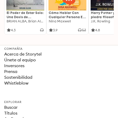
El Poder de Estar Solo:
Cómo Hablar Con
Harry Potter y l
Una Dosis de
Cualquier Persona En
piedra filosofal
Motivación
BRIAN ALBA, Brian Alba
Cualquier Lugar Y En
Nina Maxwell
J.K. Rowling
Acompañada de
Cualquier Momento
Ideas Revolucionarias
4.3
3.9
4.8
Para una Vida Mejor
COMPAÑÍA
Acerca de Storytel
Únete al equipo
Inversores
Prensa
Sostenibilidad
Whistleblow
EXPLORAR
Buscar
Títulos