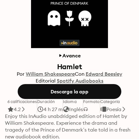
Avance
Hamlet
Por
William Shakespeare
Con
Edward Beesley
Editorial
Spotify Audiobooks
Descarga la app
6 calificaciones
Duración
Idioma
Formato
Categoría
4.2
4 h 27 m
Inglés
Poesía
Enjoy this InAudio unabdridged edition of Hamlet by 
William Shakespeare. Experience the drama and 
tragedy of the Prince of Denmark’s tale told in a fresh 
new audiobook edition.