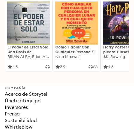
El Poder de Estar Solo:
Cómo Hablar Con
Harry Potter y l
Una Dosis de
Cualquier Persona En
piedra filosofal
Motivación
BRIAN ALBA, Brian Alba
Cualquier Lugar Y En
Nina Maxwell
J.K. Rowling
Acompañada de
Cualquier Momento
Ideas Revolucionarias
4.3
3.9
4.8
Para una Vida Mejor
COMPAÑÍA
Acerca de Storytel
Únete al equipo
Inversores
Prensa
Sostenibilidad
Whistleblow