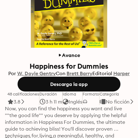
Avance
Happiness for Dummies
Por
W. Doyle Gentry
Con
Brett Barry
Editorial
Harper
Descarga la app
48 calificaciones
Duración
Idioma
Formato
Categoría
3.8
3 h 11 m
Inglés
No ficción
Now, you can find the happiness you want and live 
""the good life"" you deserve by applying the helpful 
information in Happiness For Dummies, the ultimate 
guide to achieving bliss! You'll discover proven 
techniques for living a meaningful, healthy, and 