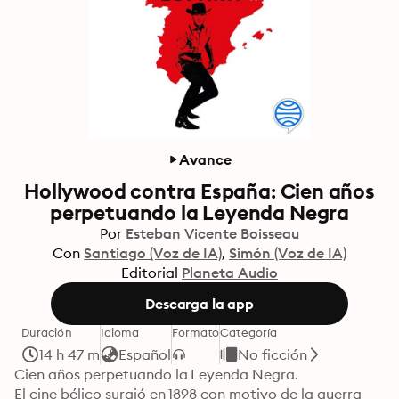
Avance
Hollywood contra España: Cien años
perpetuando la Leyenda Negra
Por
Esteban Vicente Boisseau
Con
Santiago (Voz de IA)
Simón (Voz de IA)
Editorial
Planeta Audio
Descarga la app
Duración
Idioma
Formato
Categoría
14 h 47 m
Español
No ficción
Cien años perpetuando la Leyenda Negra.

El cine bélico surgió en 1898 con motivo de la guerra 