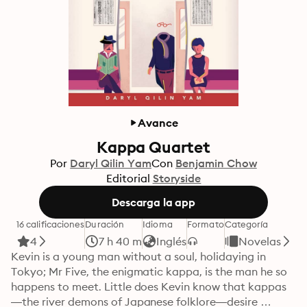
Avance
Kappa Quartet
Por
Daryl Qilin Yam
Con
Benjamin Chow
Editorial
Storyside
Descarga la app
16 calificaciones
Duración
Idioma
Formato
Categoría
4
7 h 40 m
Inglés
Novelas
Kevin is a young man without a soul, holidaying in 
Tokyo; Mr Five, the enigmatic kappa, is the man he so 
happens to meet. Little does Kevin know that kappas
—the river demons of Japanese folklore—desire 