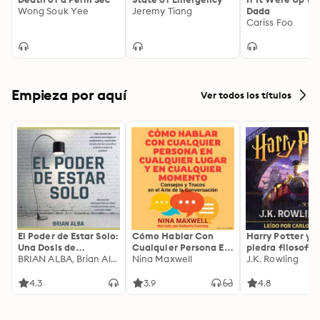
Wong Souk Yee
Jeremy Tiang
Dada
Cariss Foo
Empieza por aquí
Ver todos los títulos
El Poder de Estar Solo:
Cómo Hablar Con
Harry Potter y l
Una Dosis de
Cualquier Persona En
piedra filosofal
Motivación
BRIAN ALBA, Brian Alba
Cualquier Lugar Y En
Nina Maxwell
J.K. Rowling
Acompañada de
Cualquier Momento
Ideas Revolucionarias
4.3
3.9
4.8
Para una Vida Mejor