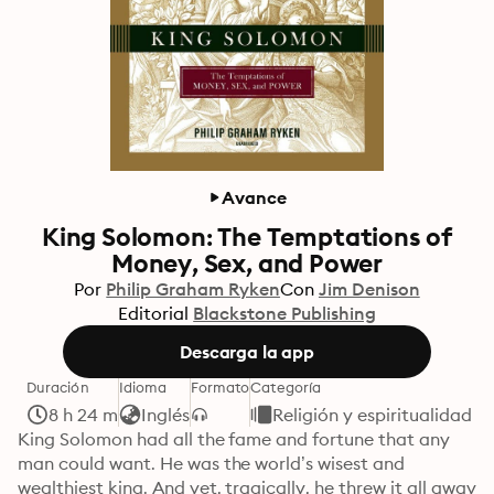
Avance
King Solomon: The Temptations of
Money, Sex, and Power
Por
Philip Graham Ryken
Con
Jim Denison
Editorial
Blackstone Publishing
Descarga la app
Duración
Idioma
Formato
Categoría
8 h 24 m
Inglés
Religión y espiritualidad
King Solomon had all the fame and fortune that any 
man could want. He was the world’s wisest and 
wealthiest king. And yet, tragically, he threw it all away 