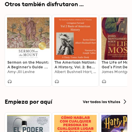
Otros también disfrutaron ...
Sermon on the Mount:
The American Nation:
The Life of Mose
A Beginner's Guide to
A History, Vol. 2: Basis
God’s First Deli
the Kingdom of
Amy-Jill Levine
of American History,
Albert Bushnell Hart, Livingston Farrand
of Israel
Heaven
1500–1900
Empieza por aquí
Ver todos los títulos