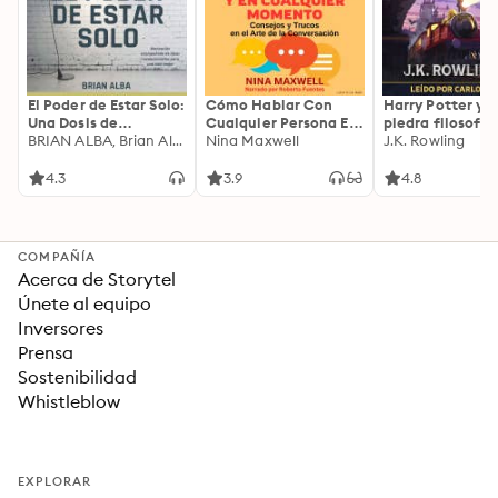
El Poder de Estar Solo:
Cómo Hablar Con
Harry Potter y l
Una Dosis de
Cualquier Persona En
piedra filosofal
Motivación
BRIAN ALBA, Brian Alba
Cualquier Lugar Y En
Nina Maxwell
J.K. Rowling
Acompañada de
Cualquier Momento
Ideas Revolucionarias
4.3
3.9
4.8
Para una Vida Mejor
COMPAÑÍA
Acerca de Storytel
Únete al equipo
Inversores
Prensa
Sostenibilidad
Whistleblow
EXPLORAR