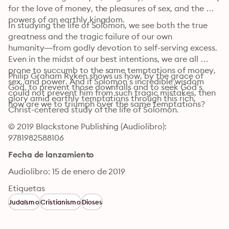
for the love of money, the pleasures of sex, and the 
powers of an earthly kingdom.
In studying the life of Solomon, we see both the true 
greatness and the tragic failure of our own 
humanity―from godly devotion to self-serving excess. 
Even in the midst of our best intentions, we are all 
prone to succumb to the same temptations of money, 
Philip Graham Ryken shows us how, by the grace of 
sex, and power. And if Solomon’s incredible wisdom 
God, to prevent those downfalls and to seek God’s 
could not prevent him from such tragic mistakes, then 
glory amid earthly temptations through this rich, 
how are we to triumph over the same temptations?
Christ-centered study of the life of Solomon.
© 2019 Blackstone Publishing (Audiolibro): 
9781982588106
Fecha de lanzamiento
Audiolibro: 15 de enero de 2019
Etiquetas
Judaísmo
Cristianismo
Dioses