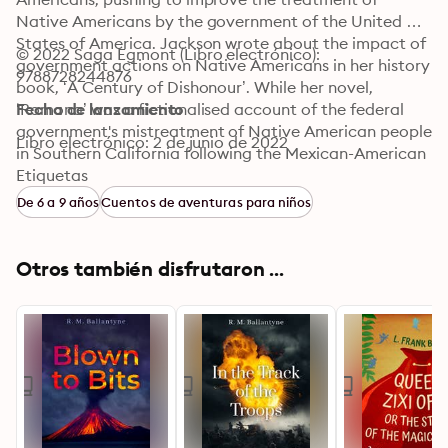
Native Americans by the government of the United 
States of America. Jackson wrote about the impact of 
© 2022 Saga Egmont (Libro electrónico): 
government actions on Native Americans in her history 
9788728244876
book, ‘A Century of Dishonour’. While her novel, 
‘Romona’ was a fictionalised account of the federal 
Fecha de lanzamiento
government's mistreatment of Native American people 
Libro electrónico: 2 de junio de 2022
in Southern California following the Mexican-American 
War, and the work successfully attracted attention to 
Etiquetas
Jackson’s cause.
De 6 a 9 años
Cuentos de aventuras para niños
Otros también disfrutaron ...