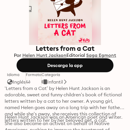
Letters from a Cat
Por
Helen Hunt Jackson
Editorial
Saga Egmont
Descarga la app
Idioma
Formato
Categoría
Inglés
Infantil
‘Letters from a Cat’ by Helen Hunt Jackson is an 
adorable, sweet and funny children’s book of fictional 
letters written by a cat to her owner. A young girl, 
named Helen goes away on a long trip with her father, 
and while she’s away, she receives this collection of 
Helen Hunt Jackson was an American poet and writer. 
letters written to her by her beloved pet, a cat.
She also became an activist on behalf of Native 
Americans, pushing to improve the treatment of 