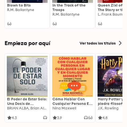
Blown to Bits
In the Track of the
Queen Zixi of Ix
R.M. Ballantyne
Troops
The Story or the
R.M. Ballantyne
Magic Cloak
L. Frank Baum
Empieza por aquí
Ver todos los títulos
El Poder de Estar Solo:
Cómo Hablar Con
Harry Potter y l
Una Dosis de
Cualquier Persona En
piedra filosofal
Motivación
BRIAN ALBA, Brian Alba
Cualquier Lugar Y En
Nina Maxwell
J.K. Rowling
Acompañada de
Cualquier Momento
Ideas Revolucionarias
4.3
3.9
4.8
Para una Vida Mejor