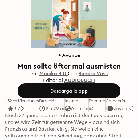
Avance
Man sollte öfter mal ausmisten
Por
Monika Bittl
Con
Sandra Voss
Editorial
AUDIOBUCH
Descarga la app
59 calificaciones
Duración
Idioma
Formato
Categoría
3.7
9 h 29 m
Alemán
Novelas
Nach 27 gemeinsamen Jahren ist der Lack eben ab, 
und es wird Zeit für getrennte Wege – da sind sich 
Franziska und Bastian einig. Sie wollen eine 
vollkommen friedliche Scheidung, ganz ohne Streit, 