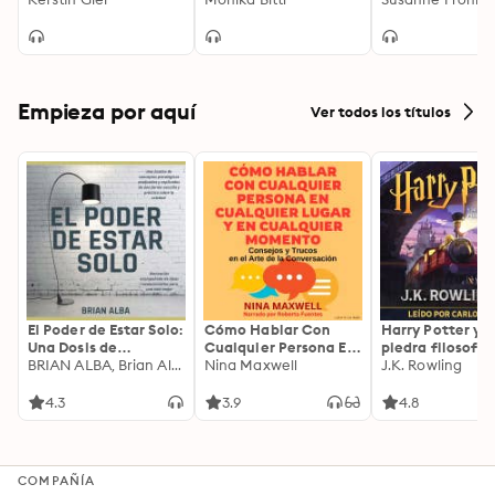
(Gekürzte Lesun
Andrea Schnidt
Roman
Empieza por aquí
Ver todos los títulos
El Poder de Estar Solo:
Cómo Hablar Con
Harry Potter y l
Una Dosis de
Cualquier Persona En
piedra filosofal
Motivación
BRIAN ALBA, Brian Alba
Cualquier Lugar Y En
Nina Maxwell
J.K. Rowling
Acompañada de
Cualquier Momento
Ideas Revolucionarias
4.3
3.9
4.8
Para una Vida Mejor
COMPAÑÍA