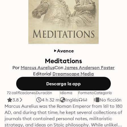
Avance
Meditations
Por
Marcus Aurelius
Con
James Anderson Foster
Editorial
Dreamscape Media
Descarga la app
72 calificaciones
Duración
Idioma
Formato
Categoría
3.8
4 h 32 m
Inglés
No ficción
Marcus Aurelius was the Roman Emperor from 161 to 180 
AD, and during that time, he kept several collections of 
journals that contained personal notes, militaristic 
strategy, and ideas on Stoic philosophy. While unlikely 