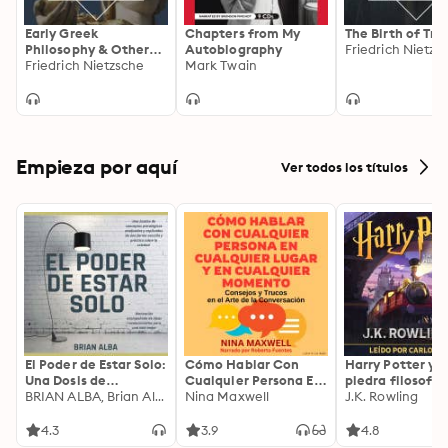
Early Greek
Chapters from My
The Birth of Tr
Philosophy & Other
Autobiography
Friedrich Nietzs
Essays
Friedrich Nietzsche
Mark Twain
Empieza por aquí
Ver todos los títulos
El Poder de Estar Solo:
Cómo Hablar Con
Harry Potter y l
Una Dosis de
Cualquier Persona En
piedra filosofal
Motivación
BRIAN ALBA, Brian Alba
Cualquier Lugar Y En
Nina Maxwell
J.K. Rowling
Acompañada de
Cualquier Momento
Ideas Revolucionarias
4.3
3.9
4.8
Para una Vida Mejor