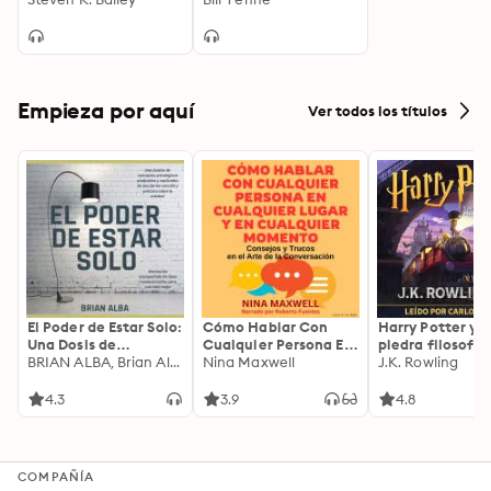
Empieza por aquí
Ver todos los títulos
El Poder de Estar Solo:
Cómo Hablar Con
Harry Potter y l
Una Dosis de
Cualquier Persona En
piedra filosofal
Motivación
BRIAN ALBA, Brian Alba
Cualquier Lugar Y En
Nina Maxwell
J.K. Rowling
Acompañada de
Cualquier Momento
Ideas Revolucionarias
4.3
3.9
4.8
Para una Vida Mejor
COMPAÑÍA