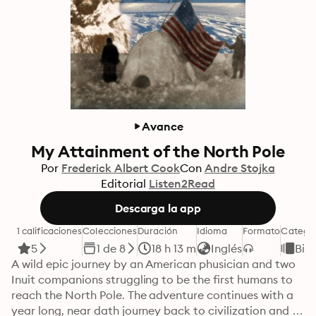
Avance
My Attainment of the North Pole
Por
Frederick Albert Cook
Con
Andre Stojka
Editorial
Listen2Read
Descarga la app
1 calificaciones
Colecciones
Duración
Idioma
Formato
Catego
5
1 de 8
18 h 13 m
Inglés
Bio
A wild epic journey by an American phusician and two 
Inuit companions struggling to be the first humans to 
reach the North Pole. The adventure continues with a 
year long, near dath journey back to civilization and 