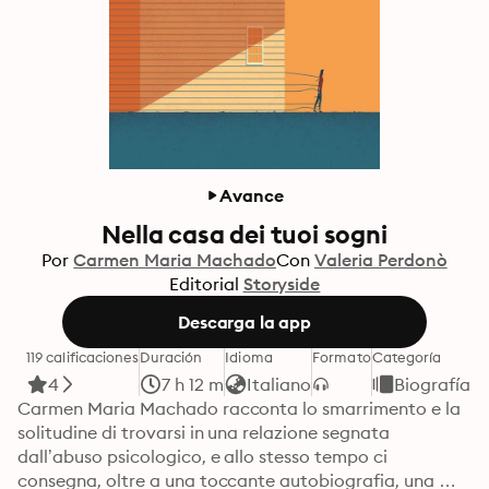
Avance
Nella casa dei tuoi sogni
Por
Carmen Maria Machado
Con
Valeria Perdonò
Editorial
Storyside
Descarga la app
119 calificaciones
Duración
Idioma
Formato
Categoría
4
7 h 12 m
Italiano
Biografía
Carmen Maria Machado racconta lo smarrimento e la 
solitudine di trovarsi in una relazione segnata 
dall’abuso psicologico, e allo stesso tempo ci 
consegna, oltre a una toccante autobiografia, una 