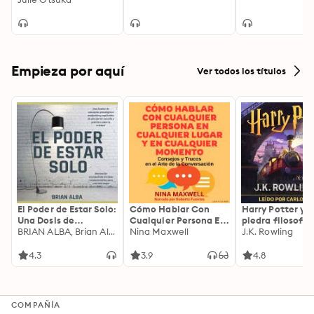
Empieza por aquí
Ver todos los títulos
El Poder de Estar Solo:
Cómo Hablar Con
Harry Potter y l
Una Dosis de
Cualquier Persona En
piedra filosofal
Motivación
BRIAN ALBA, Brian Alba
Cualquier Lugar Y En
Nina Maxwell
J.K. Rowling
Acompañada de
Cualquier Momento
Ideas Revolucionarias
4.3
3.9
4.8
Para una Vida Mejor
COMPAÑÍA