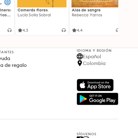
inero:
Comerás flores
Alas de sangre
Harry 
icos:
Lucía Solla Sobral
Rebecca Yarros
prisi
ederas
J.K. R
licidad
4.3
4.4
4.9
IDIOMA Y REGIÓN
TANTES
Español
yuda
Colombia
ta de regalo
SÍGUENOS