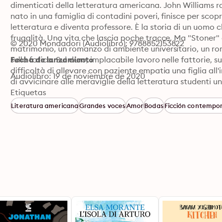
dimenticati della letteratura americana. John Williams r
nato in una famiglia di contadini poveri, finisce per scop
letteratura e diventa professore. È la storia di un uomo c
frugalità. Una vita che lascia poche tracce. Ma "Stoner" è
© 2020 Mondadori (Audiolibro): 9788852153822
matrimonio, un romanzo di ambiente universitario, un rom
sulla fatica. Sul duro, implacabile lavoro nelle fattorie, s
Fecha de lanzamiento
difficoltà di allevare con paziente empatia una figlia all'
Audiolibro: 19 de noviembre de 2020
di avvicinare alle meraviglie della letteratura studenti uni
soprattutto un romanzo sull'amore: sull'amore per la poesi
Etiquetas
romantico. È un romanzo su cosa significa essere umani. Al
Literatura americana
Grandes voces
Amor
Bodas
Ficción contempo
letteratura e per la poesia, abbiamo pensato di pubblica
raccolta di poesie di John Williams, inedita in Italia, dal
anno in cui venne pubblicato "Stoner" e quindi vicinissima
periodo. In questo modo vogliamo offrire ai tantissimi l
ulteriore, sconosciuto, inedito, che è in grado di articol
della Mente e del Cuore" di cui scriveva John Williams.