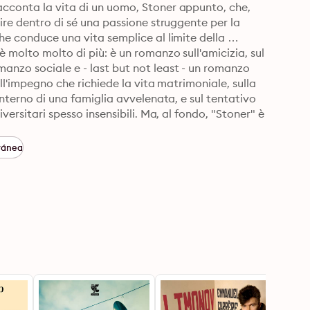
acconta la vita di un uomo, Stoner appunto, che, 
rire dentro di sé una passione struggente per la 
he conduce una vita semplice al limite della 
 molto molto di più: è un romanzo sull'amicizia, sul 
anzo sociale e - last but not least - un romanzo 
ull'impegno che richiede la vita matrimoniale, sulla 
interno di una famiglia avvelenata, e sul tentativo 
versitari spesso insensibili. Ma, al fondo, "Stoner" è 
a, per la letteratura e anche sull'amore 
la luce di questa centralità dell'amore per la 
ránea
re in questo volume, insieme al romanzo, una 
 titolo "La necessaria menzogna", uscita nello stesso 
 ai temi che più stavano a cuore a Williams in quel 
ettori innamorati di quel romanzo un elemento 
are e approfondire meglio proprio quel "Mistero 