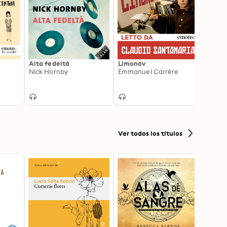
Alta fedeltà
Limonov
Lo str
o
Nick Hornby
Emmanuel Carrère
Alber
Ver todos los títulos