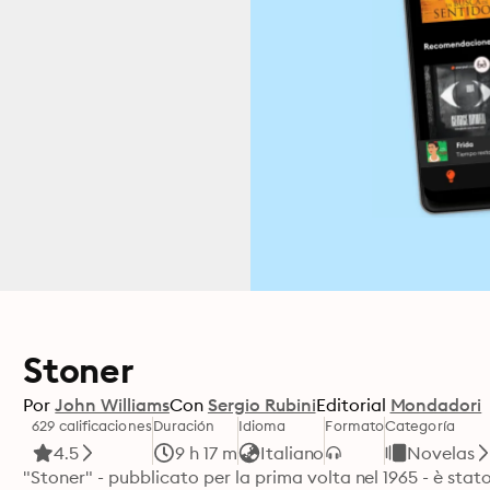
Stoner
Por
John Williams
Con
Sergio Rubini
Editorial
Mondadori
629 calificaciones
Duración
Idioma
Formato
Categoría
4.5
9 h 17 m
Italiano
Novelas
"Stoner" - pubblicato per la prima volta nel 1965 - è sta