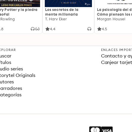
ry Potter y la piedra
Los secretos de la
La psicología del d
osofal
mente millonaria
Cómo piensan los r
. Rowling
T. Harv Eker
18 claves imperec
Morgan Housel
sobre riqueza y fe
.8
4.4
4.5
XPLORAR
ENLACES IMPOR
uscar
Contacto y a
ítulos
Canjear tarje
udio series
torytel Originals
utores
arradores
ategorías