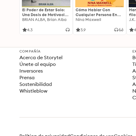
El Poder de Estar Solo:
Cómo Hablar Con
Har
Una Dosis de Motivación
Cualquier Persona En
fil
Acompañada de Ideas
BRIAN ALBA, Brian Alba
Cualquier Lugar Y En
Nina Maxwell
J.K
Revolucionarias Para
Cualquier Momento
una Vida Mejor
4.3
3.9
4
COMPAÑÍA
E
Acerca de Storytel
B
Únete al equipo
T
Inversores
A
Prensa
S
Sostenibilidad
A
Whistleblow
N
C
Política de privacidad
Condiciones de uso
Cookies