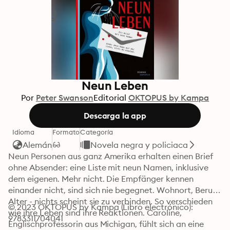
Neun Leben
Por
Peter Swanson
Editorial
OKTOPUS by Kampa
Descarga la app
Idioma
Formato
Categoría
Alemán
Novela negra y policiaca
Neun Personen aus ganz Amerika erhalten einen Brief 
ohne Absender: eine Liste mit neun Namen, inklusive 
dem eigenen. Mehr nicht. Die Empfänger kennen 
einander nicht, sind sich nie begegnet. Wohnort, Beruf, 
Alter - nichts scheint sie zu verbinden. So verschieden 
© 2023 OKTOPUS by Kampa (Libro electrónico): 
wie ihre Leben sind ihre Reaktionen. Caroline, 
9783311704041
Englischprofessorin aus Michigan, fühlt sich an eine 