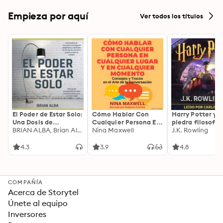
Empieza por aquí
Ver todos los títulos
El Poder de Estar Solo:
Cómo Hablar Con
Harry Potter y l
Una Dosis de
Cualquier Persona En
piedra filosofal
Motivación
BRIAN ALBA, Brian Alba
Cualquier Lugar Y En
Nina Maxwell
J.K. Rowling
Acompañada de
Cualquier Momento
Ideas Revolucionarias
4.3
3.9
4.8
Para una Vida Mejor
COMPAÑÍA
Acerca de Storytel
Únete al equipo
Inversores